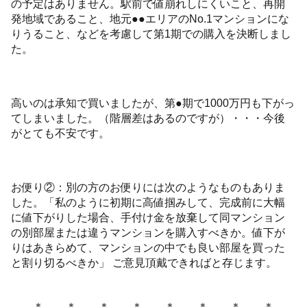
の予定はありません。駅前で値崩れしにくいこと、再開
発地域であること、地元●●エリアのNo.1マンションにな
りうること、などを考慮して第1期での購入を決断しまし
た。
高いのは承知で買いましたが、第●期で1000万円も下がっ
てしまいました。（階層差はあるのですが）・・・今後
がとても不安です。
お便り②：別の方のお便りには次のようなものもありま
した。「私のように初期に高値掴みして、完成前に大幅
に値下がりした場合、手付け金を放棄して同マンション
の別部屋または違うマンションを購入すべきか。値下が
りはあきらめて、マンションの中でも良い部屋を買った
と割り切るべきか」 ご意見頂戴できればと存じます。
＊ ＊ ＊ ＊ ＊ ＊ ＊ ＊