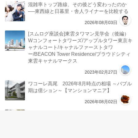
混雑率トップ路線、その後どう変わったのか
──東西線と日暮里・舎人ライナーを比較する
2026年08月03日
[スムログ座談会]東雲タワマン見学会（後編）
Wコンフォートタワーズ/アップルタワー東京キ
ャナルコート/キャナルファーストタワ
ー/BEACON Tower Residence/プラウドシティ
東雲キャナルマークス
2023年02月27日
ワコーレ高尾 2026年8月時点の相場 ～バブル
期は億ション～【マンションマニア】
2026年08月02日
上町台地のマンションその②〜夢のZEH-
M！！！グランドメゾン上町一丁目タワー・モ
デルルーム訪問
2020年12月19日