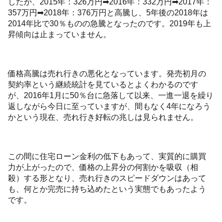
したが、2015年：326万円➡2016年：332万円➡2017年：
357万円➡2018年：376万円と高騰し、5年後の2018年は
2014年比で30％ものの急騰となったのです。2019年も上
昇傾向は止まっていません。
価格高騰は売れ行きの悪化となっています。発売初月の
契約率という継続統計を見ているとよくわかるのです
が、2016年1月に50％台に急落して以来、一進一退を繰り
返しながら今日に至っていますが、間もなく4年になろう
かという現在、売れ行き好転の兆しは見られません。
この間に住宅ローン金利の低下もあって、実質的に購買
力が上がったので、価格の上昇分の何割かを吸収（相
殺）する形となり、売れ行きのスピードダウンはあって
も、何とか完売に持ち込めたという実態でもあったよう
です。