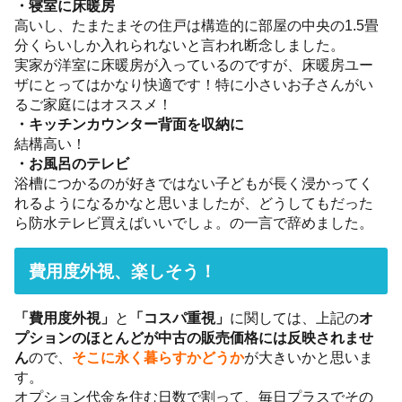
・寝室に床暖房
高いし、たまたまその住戸は構造的に部屋の中央の1.5畳
分くらいしか入れられないと言われ断念しました。
実家が洋室に床暖房が入っているのですが、床暖房ユー
ザにとってはかなり快適です！特に小さいお子さんがい
るご家庭にはオススメ！
・キッチンカウンター背面を収納に
結構高い！
・お風呂のテレビ
浴槽につかるのが好きではない子どもが長く浸かってく
れるようになるかなと思いましたが、どうしてもだった
ら防水テレビ買えばいいでしょ。の一言で辞めました。
費用度外視、楽しそう！
「費用度外視」
と
「コスパ重視」
に関しては、上記の
オ
プションのほとんどが中古の販売価格には反映されませ
ん
ので、
そこに永く暮らすかどうか
が大きいかと思いま
す。
オプション代金を住む日数で割って、毎日プラスでその