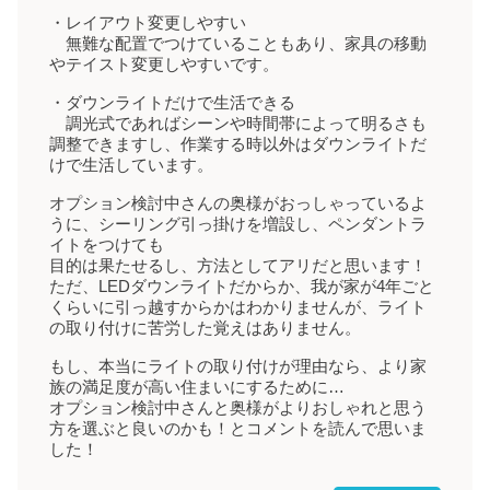
・レイアウト変更しやすい
無難な配置でつけていることもあり、家具の移動
やテイスト変更しやすいです。
・ダウンライトだけで生活できる
調光式であればシーンや時間帯によって明るさも
調整できますし、作業する時以外はダウンライトだ
けで生活しています。
オプション検討中さんの奥様がおっしゃっているよ
うに、シーリング引っ掛けを増設し、ペンダントラ
イトをつけても
目的は果たせるし、方法としてアリだと思います！
ただ、LEDダウンライトだからか、我が家が4年ごと
くらいに引っ越すからかはわかりませんが、ライト
の取り付けに苦労した覚えはありません。
もし、本当にライトの取り付けが理由なら、より家
族の満足度が高い住まいにするために…
オプション検討中さんと奥様がよりおしゃれと思う
方を選ぶと良いのかも！とコメントを読んで思いま
した！