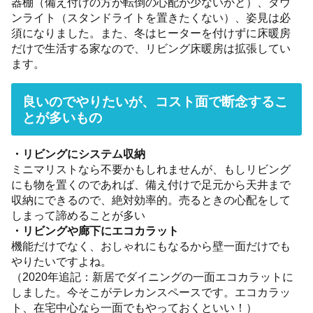
器棚（備え付けの方が転倒の心配が少ないかと）、ダウ
ンライト（スタンドライトを置きたくない）、姿見は必
須になりました。また、冬はヒーターを付けずに床暖房
だけで生活する家なので、リビング床暖房は拡張してい
ます。
良いのでやりたいが、コスト面で断念するこ
とが多いもの
・リビングにシステム収納
ミニマリストなら不要かもしれませんが、もしリビング
にも物を置くのであれば、備え付けで足元から天井まで
収納にできるので、絶対効率的。売るときの心配をして
しまって諦めることが多い
・リビングや廊下にエコカラット
機能だけでなく、おしゃれにもなるから壁一面だけでも
やりたいですよね。
（2020年追記：新居でダイニングの一面エコカラットに
しました。今そこがテレカンスペースです。エコカラッ
ト、在宅中心なら一面でもやっておくといい！）