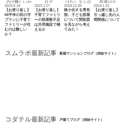
2025.6.16
2025.1.17
2024.12.30
2024.1.31
【お便り返し】
【お便り返し】
狭小化する専有
【お便り返し】
68平米の田の字
子育てファミリ
部。子ども部屋
引っ越し先の人
プランに子育て
ーの部屋数不足
について間取図
間関係について
ファミリーが住
は共用施設で補
を見ながら考え
むのは難しい
えるか
てみた！
か？
スムラボ最新記事
新築マンションブログ（姉妹サイト）
コダテル最新記事
戸建てブログ（姉妹サイト）