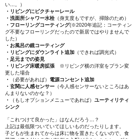
い…。）
・リビングにピクチャーレール
・洗面所シャワー水栓
（身支度もですが、掃除のため）
・フローリングコーティング
(※2020年追記：コーティン
グ不要なフローリングだったので新居ではやりませんで
した）
・お風呂の鏡コーティング
・リビングにダウンライト追加
（できれば調光式）
・足元までの姿見
・リビング床暖房拡張
※リビング横の洋室をプラン変
更した場合
・
（必要があれば）
電源コンセント追加
・玄関に人感センサー
（今人感センサーないところはあ
んまりないのかな？）
・
（もしオプションメニューであれば）
ユーティリティ
シンク
「これつけて良かった」はなんだろう…？
上記は最低限ついていてほしいものだったりします。
子どもが生まれてからは床に物を置きたくないので、食