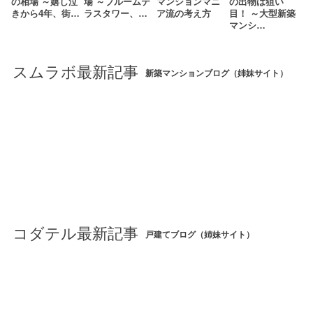
の相場 ～嬉し泣
場 ～ブルームテ
マンションマニ
の出物は狙い
きから4年、街…
ラスタワー、…
ア流の考え方
目！ ～大型新築
マンシ…
スムラボ最新記事
新築マンションブログ（姉妹サイト）
コダテル最新記事
戸建てブログ（姉妹サイト）