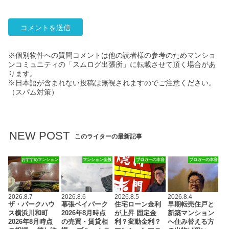
※個別物件への質問コメントは他の読者様の参考のためマンショ
ンコミュニティの「スムログ出張所」に転載させて頂く場合があ
ります。
※日本語が含まれない投稿は無視されますのでご注意ください。
（スパム対策）
NEW POST
このライターの最新記事
おすすめマンション
マンション全般
ブロガーの本音
ブロガーの本音
2026.8.7
2026.8.6
2026.8.5
2026.8.4
ザ・パークハウ
幕張ベイパーク
住宅ローン金利
早期転売住戸と
ス横浜川和町
2026年8月時点
が上昇 固定金
新築マンション
2026年8月時点
の売買・賃貸相
利？変動金利？
へ住み替える方