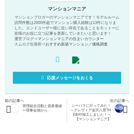
マンションマニア
マンションブロガーのマンションマニアです！モデルルーム
訪問件数は2000件超でマンション購入経験は13件になりま
した。エンドユーザー様に近い存在であることをモットーに
皆様のお役に立つ記事を更新していきたいと思います！
運営ブログ⇒
マンションマニアの住まいカウンター
スムログ出張所⇒
おすすめ新築マンション
／
価格調査
応援メッセージをおくる
シーパラに行ってみた！
管理組合活動と資産価値
～クレヴィア金沢八景TH
ー理事会側から
EBAY竣工しました！～
【マンションマニア】