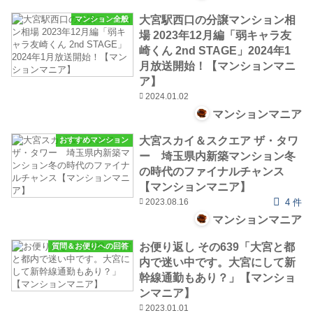
大宮駅西口の分譲マンション相
マンション全般
場 2023年12月編「弱キャラ友
崎くん 2nd STAGE」2024年1
月放送開始！【マンションマニ
ア】
2024.01.02
マンションマニア
大宮スカイ＆スクエア ザ・タワ
おすすめマンション
ー 埼玉県内新築マンション冬
の時代のファイナルチャンス
【マンションマニア】
2023.08.16
4 件
マンションマニア
お便り返し その639「大宮と都
質問＆お便りへの回答
内で迷い中です。大宮にして新
幹線通勤もあり？」【マンショ
ンマニア】
2023.01.01