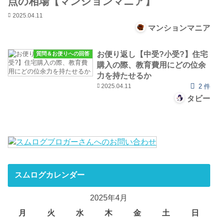
点の相場【マンションマニア】
2025.04.11
マンションマニア
お便り返し【中受?小受?】住宅
質問＆お便りへの回答
購入の際、教育費用にどの位余
力を持たせるか
2025.04.11
2 件
タビー
スムログカレンダー
2025年4月
月
火
水
木
金
土
日