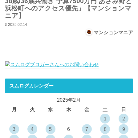
38歳/36歳共働き 予算7500万円 あざみ野と
浜松町へのアクセス優先」【マンションマ
ニア】
2025.02.14
マンションマニア
スムログカレンダー
2025年2月
月
火
水
木
金
土
日
1
2
3
4
5
6
7
8
9