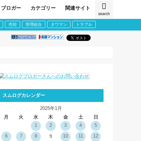
ブロガー
カテゴリー
関連サイト
search
売却
管理組合
タワマン
トラブル
スムログカレンダー
2025年1月
月
火
水
木
金
土
日
1
2
3
4
5
6
7
8
10
11
12
9