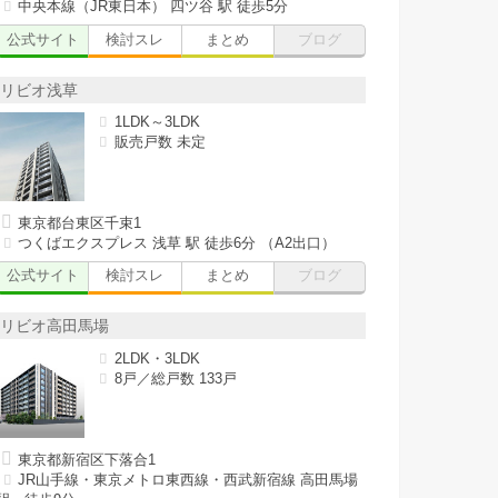
中央本線（JR東日本） 四ツ谷 駅 徒歩5分
公式サイト
検討スレ
まとめ
ブログ
リビオ浅草
1LDK～3LDK
販売戸数 未定
東京都台東区千束1
つくばエクスプレス 浅草 駅 徒歩6分 （A2出口）
公式サイト
検討スレ
まとめ
ブログ
リビオ高田馬場
2LDK・3LDK
8戸／総戸数 133戸
東京都新宿区下落合1
JR山手線・東京メトロ東西線・西武新宿線 高田馬場