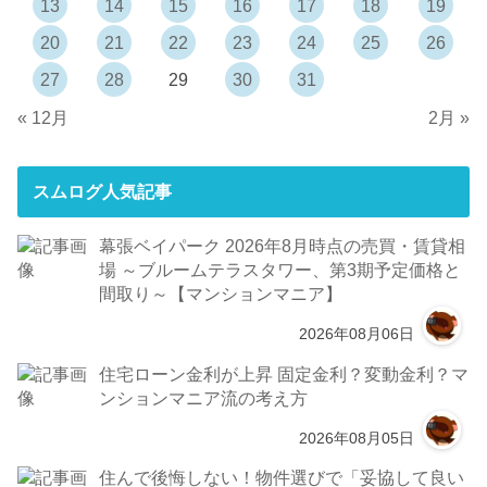
13
14
15
16
17
18
19
20
21
22
23
24
25
26
27
28
29
30
31
« 12月
2月 »
スムログ人気記事
幕張ベイパーク 2026年8月時点の売買・賃貸相
場 ～ブルームテラスタワー、第3期予定価格と
間取り～【マンションマニア】
2026年08月06日
住宅ローン金利が上昇 固定金利？変動金利？マ
ンションマニア流の考え方
2026年08月05日
住んで後悔しない！物件選びで「妥協して良い