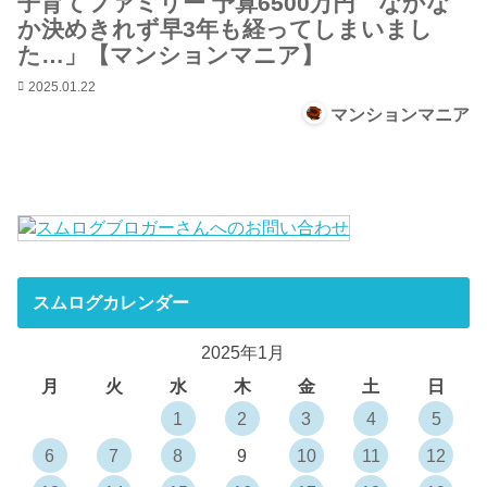
子育てファミリー 予算6500万円 なかな
か決めきれず早3年も経ってしまいまし
た…」【マンションマニア】
2025.01.22
マンションマニア
スムログカレンダー
2025年1月
月
火
水
木
金
土
日
1
2
3
4
5
6
7
8
9
10
11
12