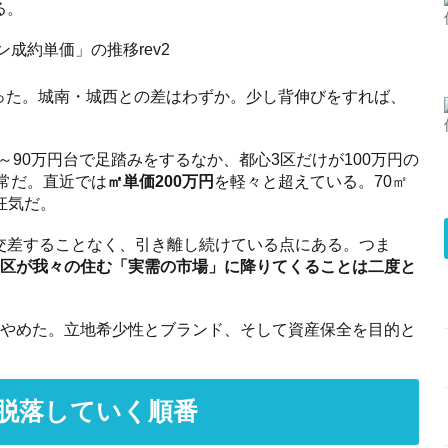
る。
半だった。城南・城西との差はわずか。少し背伸びをすれば、
0～90万円台で足踏みをするなか、都心3区だけが100万円の
異常だ。直近では
㎡単価200万円
を軽々と超えている。70㎡
狂気だ。
交差することなく、引き離し続けている点にある。つま
3区が我々の住む「実需の市場」に降りてくることは二度と
をやめた。立地希少性とブランド、そして資産保全を目的と
脱落していく順番