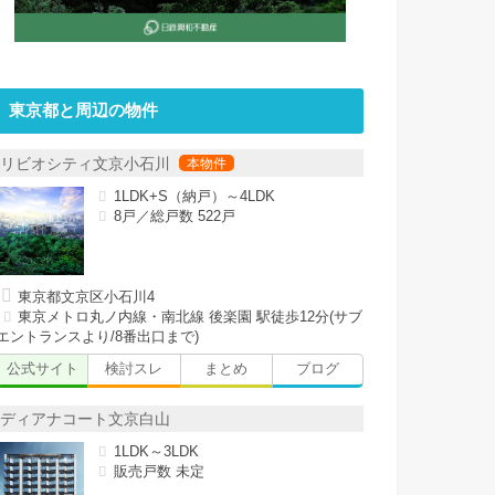
東京都と周辺の物件
リビオシティ文京小石川
1LDK+S（納戸）～4LDK
8戸／総戸数 522戸
東京都文京区小石川4
東京メトロ丸ノ内線・南北線 後楽園 駅徒歩12分(サブ
エントランスより/8番出口まで)
公式サイト
検討スレ
まとめ
ブログ
ディアナコート文京白山
1LDK～3LDK
販売戸数 未定