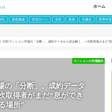
ホーム
ログ】
LAG
資産価値
住宅ローン
女性
単身
共働き
世帯年収
23区マンション市場の「分断」。成約データから読み解く、一次取得者がまだ“息
マンションの市場動向
市場の「分断」。成約データ
次取得者がまだ“息ができ
る場所”