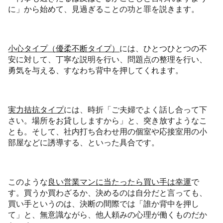
に」から始めて、見過ぎることの功と罪を説きます。
小心タイプ（優柔不断タイプ）
には、ひとつひとつの不
安に対して、丁寧な説明を行い、問題点の整理を行い、
勇気を与える、すなわち背中を押してくれます。
実力拮抗タイプ
には、時折「ご夫婦でよく話し合って下
さい。場所をお貸ししますから」と、突き放すようなこ
とも。そして、社内打ち合わせ用の個室や応接室用の小
部屋などに誘導する、といった具合です。
このような
良い営業マンに当たったら買い手は幸運
で
す。買うか買わざるか、決めるのは自分だと言っても、
買い手というのは、決断の間際では「誰か背中を押し
て」と、無意識ながら、他人頼みの心理が働くものだか