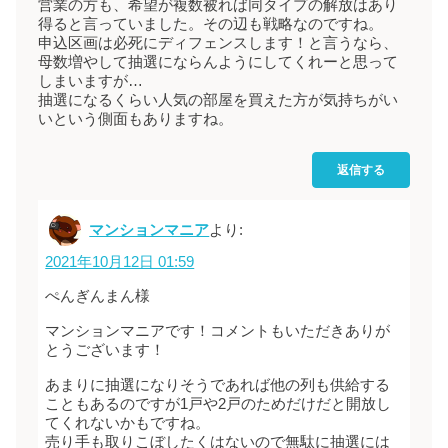
営業の方も、希望が複数被れば同タイプの解放はあり
得ると言っていました。その辺も戦略なのですね。
申込区画は必死にディフェンスします！と言うなら、
母数増やして抽選にならんようにしてくれーと思って
しまいますが…
抽選になるくらい人気の部屋を買えた方が気持ちがい
いという側面もありますね。
返信する
マンションマニア
より:
2021年10月12日 01:59
ぺんぎんまん様
マンションマニアです！コメントもいただきありが
とうございます！
あまりに抽選になりそうであれば他の列も供給する
こともあるのですが1戸や2戸のためだけだと開放し
てくれないかもですね。
売り手も取りこぼしたくはないので無駄に抽選には