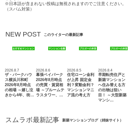
※日本語が含まれない投稿は無視されますのでご注意ください。
（スパム対策）
NEW POST
このライターの最新記事
おすすめマンション
マンション全般
ブロガーの本音
ブロガーの本音
2026.8.7
2026.8.6
2026.8.5
2026.8.4
ザ・パークハウ
幕張ベイパーク
住宅ローン金利
早期転売住戸と
ス横浜川和町
2026年8月時点
が上昇 固定金
新築マンション
2026年8月時点
の売買・賃貸相
利？変動金利？
へ住み替える方
の相場 ～嬉し泣
場 ～ブルームテ
マンションマニ
の出物は狙い
きから4年、街…
ラスタワー、…
ア流の考え方
目！ ～大型新築
マンシ…
スムラボ最新記事
新築マンションブログ（姉妹サイト）