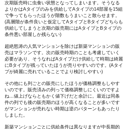
次期販売時に虫食い状態となってしまいます。そうなる
よりかはAタイプのみを供給してAタイプの14部屋を15組
で争ってもらったほうが階数もうまいこと散らせます。
(高層階が条件良いと仮定してAタイプとBタイプどちらも
供給してしまうと次期の販売期にはAタイプとBタイプの
条件悪い部屋しか残らない)
超絶怒涛の人気マンションを除けば新築マンションの販
売はマラソンです。次の販売時期のことも考慮していく
必要があり、そうなればAタイプだけ供給して時期は綺麗
にBタイプが残っていたほうが売りやすいのです。(Aタイ
プが綺麗に売れていることでより検討しやすい)
その他にも列ごとの販売にしたほうが価格調整もしやす
いのです。販売済みの列って価格調整しにくいのですよ
ね…値上げならともかく値下げだと余計に。最近は同条
件の列でも後の販売期のほうが高くなることが多いです
がマンションが売れない時期は逆のパターンもあったり
しました。
新築マンションごとに供給条件は異なりますが中長期的