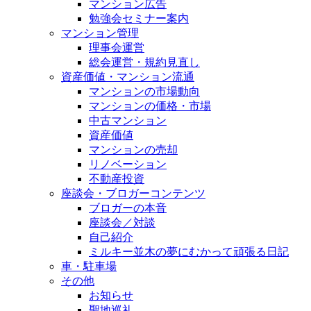
マンション広告
勉強会セミナー案内
マンション管理
理事会運営
総会運営・規約見直し
資産価値・マンション流通
マンションの市場動向
マンションの価格・市場
中古マンション
資産価値
マンションの売却
リノベーション
不動産投資
座談会・ブロガーコンテンツ
ブロガーの本音
座談会／対談
自己紹介
ミルキー並木の夢にむかって頑張る日記
車・駐車場
その他
お知らせ
聖地巡礼