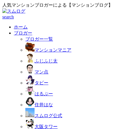
人気マンションブロガーによる【マンションブログ】
search
ホーム
ブロガー
ブロガー一覧
マンションマニア
ふじふじ太
マン点
タビー
はるぶー
住井はな
スムログ公式
大阪タワー