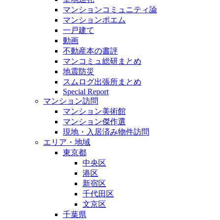
マンションコミュニティ論
マンションポエム
一戸建て
動画
不動産本の書評
マンコミュ総研まとめ
地震防災
スムログ出張所まとめ
Special Report
マンション訪問
マンション美術館
マンション傑作選
現地・入居済み物件訪問
エリア・地域
東京都
中央区
港区
新宿区
千代田区
文京区
千葉県