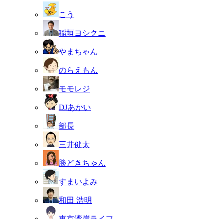
こう
稲垣ヨシクニ
やまちゃん
のらえもん
モモレジ
DJあかい
部長
三井健太
勝どきちゃん
すまいよみ
和田 浩明
東京湾岸ライフ