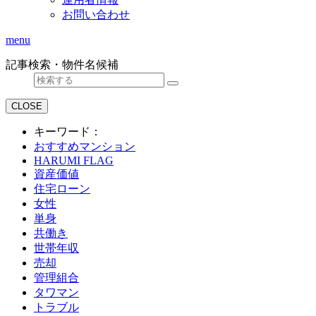
お問い合わせ
menu
記事検索・物件名候補
CLOSE
キーワード：
おすすめマンション
HARUMI FLAG
資産価値
住宅ローン
女性
単身
共働き
世帯年収
売却
管理組合
タワマン
トラブル