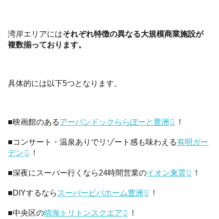
湾岸エリアには
それぞれ特徴の異なる大規模商業施設が
複数揃っております。
具体的には以下5つとなります。
■映画館のある
アーバンドックららぽーと豊洲
！
■コンサート・温泉ありでリゾート感も味わえる
有明ガー
デン
！
■深夜にスーパー行くなら24時間営業の
イオン東雲
！
■DIYするなら
スーパービバホーム豊洲
！
■中央区の
晴海トリトンスクエア
！