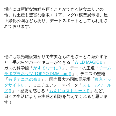
場内には新鮮な海鮮を頂くことができる飲食エリアの
他、お土産も豊富な物販エリア、マグロ模型展示場、屋
上緑化公園などもあり、デートスポットとしても利用さ
れております。
他にも観光施設繋がりで主要なものをざっとご紹介する
と、手ぶらでバーベキューができる「
WILD MAGIC
」、
ガスの科学館「
がすてなーに
」、デートの王道「
チーム
ラボプラネッツ TOKYO DMM.com
」、テニスの聖地
「
有明テニスの森
」、国内最大の国際展示場「
東京ビッ
グサイト
」、ミニチュアテーマパーク「
スモールワール
ズ
」・歴史を感じる「
もんじゃストリート
」など、
日々の生活により充実感と刺激を与えてくれると思いま
す！