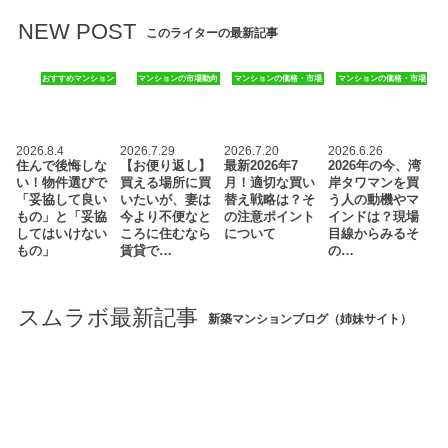
NEW POST
このライターの最新記事
おすすめマンション
マンションの市場動向
マンションの価格・市場
マンションの価格・市場
2026.8.4
2026.7.29
2026.7.20
2026.6.26
住んで後悔しな
【お便り返し】
最新2026年7
2026年の今、湾
い！物件選びで
買える場所に買
月！適切な買い
岸タワマンを買
「妥協して良い
いたいが、妻は
替え戦略は？そ
う人の動機やマ
もの」と「妥協
今より不便なと
の注意ポイント
インドは？現場
してはいけない
ころに住むなら
について
目線からみるそ
もの」
賃貸で…
の…
スムラボ最新記事
新築マンションブログ（姉妹サイト）