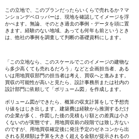
この立地で、このプランだったらいくらで売れるか？マ
ンションデベロッパーは、現地を確認してイメージを浮
かべます。無論、そのとき過去の事例・データを頭に置
きます。経験のない地域、あっても何年も前というとき
は、他社の事例を調査して判断の基礎資料にします。
「この立地なら、このスケールでこのイメージの建物な
ら多少高くても売れるだろう」などと企画担当者、ある
いは用地買収部門の担当者は考え、買収へと進みます。
買収の可能性が高いと見たら、設計事務所または社内の
設計部門に依頼して「ボリューム図」を作成します。
ボリューム図ができたら、概算の収支計算をして予想売
り値をはじき出します。建築費は経験から推測するだけ
の企業が多く、作図した後の見積もり額との差異は小さ
くないのが実態です。用地買収前の段階では致し方ない
のですが、用地買収確定後に発注予定のゼネコンから出
される見積額は予算を大きく超える金額が提示されるの