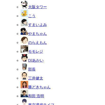
大阪タワー
こう
すまいよみ
やまちゃん
のらえもん
モモレジ
DJあかい
部長
三井健太
勝どきちゃん
和田 浩明
東京湾岸ライフ