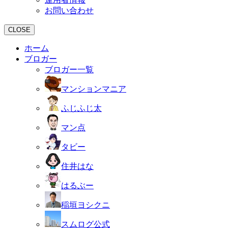
お問い合わせ
CLOSE
ホーム
ブロガー
ブロガー一覧
マンションマニア
ふじふじ太
マン点
タビー
住井はな
はるぶー
稲垣ヨシクニ
スムログ公式