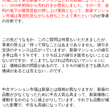
市場に出て来る新築マンションはどれも高値になってしま
い、2016年初頭から売れ行きが悪化しました。その一方、金
利の低下が購買意欲の押し上げ要因となって、新築マンショ
ン市場は青息吐息ながらも持ちこたえて来たという
のが筆者
の分析です。
この先どうなるか、このご質問は何度もいただきましたが、
筆者の答えは「待って得なことはあまりありません。値引き
交渉のチャンスは広がっていますが、新築マンションの値引
き率は高々５％です。１０％以上の値引き販売もないことは
ないのですが、そこまでしなければ売れないマンションに
は、価格以前の問題があるので、１０％の値引きでも購入の
価値があるとは言えない」のです。
中古マンション市場は新築とは様相が異なりますが、新築の
品数が少なくなったために中古人気も高まって、新築価格に
連動するかのように値上がりしています。それでも品数が減
った影響で、中古も高値になっています。