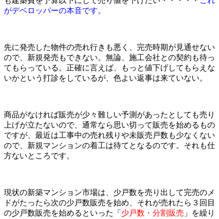
も建築費を予算以下にして売り値を下げたい・・・・・
これ
がデベロッパーの本音です。
先に発売した物件の売れ行きも悪く、完売時期が見通せない
ので、新規発売もできない。無論、施工会社との契約も待っ
てもらっている。正確に言えば、もっと値下げしてもらえな
いかという打診をしているが、色よい返事は来ていない。
商品がなければ販売が少々難しい予測があったとしても売り
上げが立たないので、通常なら思い切って販売を始めるもの
ですが、最近は工事中の売れ残りや未販売戸数も少なくない
ので、新規マンションの着工は待てとなるのです。それも仕
方ないところです。
現状の新築マンション市場は、少戸数を売り出して完売のメ
ドがたったら次の少戸数販売を始め、それが売れたら３回目
の少戸数販売を始めるといった「
少戸数・分割販売
」を繰り