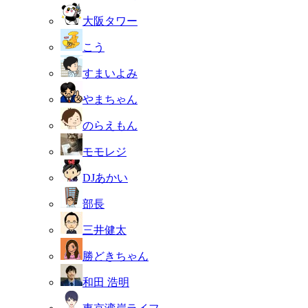
大阪タワー
こう
すまいよみ
やまちゃん
のらえもん
モモレジ
DJあかい
部長
三井健太
勝どきちゃん
和田 浩明