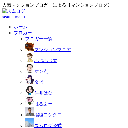
人気マンションブロガーによる【マンションブログ】
search
menu
ホーム
ブロガー
ブロガー一覧
マンションマニア
ふじふじ太
マン点
タビー
住井はな
はるぶー
稲垣ヨシクニ
スムログ公式