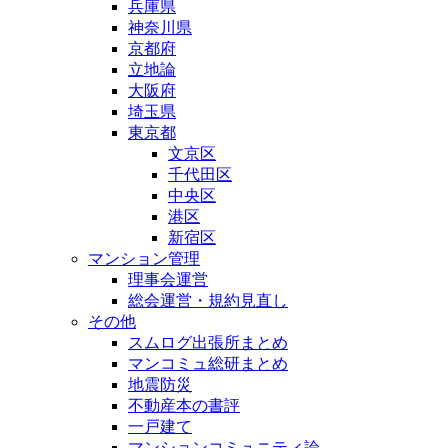
兵庫県
神奈川県
京都府
立地論
大阪府
埼玉県
東京都
文京区
千代田区
中央区
港区
新宿区
マンション管理
理事会運営
総会運営・規約見直し
その他
スムログ出張所まとめ
マンコミュ総研まとめ
地震防災
不動産本の書評
一戸建て
マンションコミュニティ論