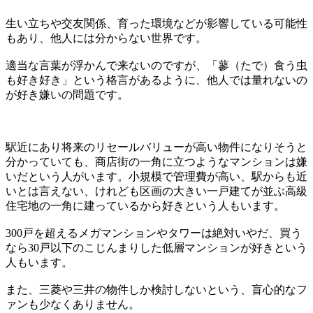
生い立ちや交友関係、育った環境などが影響している可能性
もあり、他人には分からない世界です。
適当な言葉が浮かんで来ないのですが、「蓼（たで）食う虫
も好き好き」という格言があるように、他人では量れないの
が好き嫌いの問題です。
駅近にあり将来のリセールバリューが高い物件になりそうと
分かっていても、商店街の一角に立つようなマンションは嫌
いだという人がいます。小規模で管理費が高い、駅からも近
いとは言えない、けれども区画の大きい一戸建てが並ぶ高級
住宅地の一角に建っているから好きという人もいます。
300戸を超えるメガマンションやタワーは絶対いやだ、買う
なら30戸以下のこじんまりした低層マンションが好きという
人もいます。
また、三菱や三井の物件しか検討しないという、盲心的なフ
ァンも少なくありません。