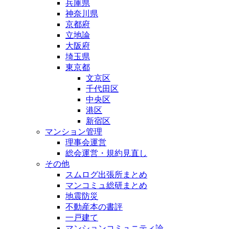
兵庫県
神奈川県
京都府
立地論
大阪府
埼玉県
東京都
文京区
千代田区
中央区
港区
新宿区
マンション管理
理事会運営
総会運営・規約見直し
その他
スムログ出張所まとめ
マンコミュ総研まとめ
地震防災
不動産本の書評
一戸建て
マンションコミュニティ論