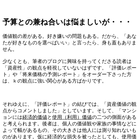
予算との兼ね合いは悩ましいが・・・
価値観の差がある。好き嫌いの問題もある。だから、「あな
たが好きなものを選べばいい」と言ったら、身も蓋もありま
せん。
少なくとも、筆者のブログに興味を持ってくださる読者は
「資産性」の観点を軽視していないはずです。「評価レポー
ト」や「将来価格の予測レポート」をオーダー下さった方
は、ｋの観点に強い関心がある方ばかりです。
それゆえに、「評価レポート」の結びでは、「資産価値の観
点からコメントしました」としています。そして、「マンシ
ョンには
経済的価値
と
使用（利用）価値
の二つの側面がある
と考えられます。後者は、個人の価値観や家族の事情などに
よって幅があるもの、その大きさは他人には測り知れないも
のがあります。仮に経済的な損失を被ったとしても、使用価