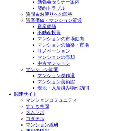
勉強会セミナー案内
契約トラブル
質問＆お便りへの回答
資産価値・マンション流通
資産価値
不動産投資
マンションの市場動向
マンションの価格・市場
リノベーション
マンションの売却
中古マンション
マンション訪問
マンション傑作選
マンション美術館
現地・入居済み物件訪問
関連サイト
マンションコミュニティ
すてき空間
スムラボ
コダテル
マンション総研
運用者情報