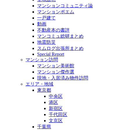
マンションコミュニティ論
マンションポエム
一戸建て
動画
不動産本の書評
マンコミュ総研まとめ
地震防災
スムログ出張所まとめ
Special Report
マンション訪問
マンション美術館
マンション傑作選
現地・入居済み物件訪問
エリア・地域
東京都
中央区
港区
新宿区
千代田区
文京区
千葉県