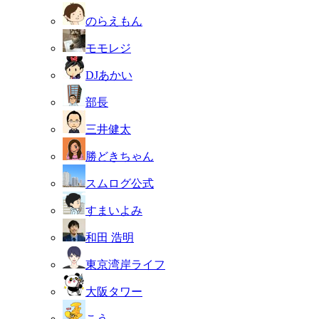
のらえもん
モモレジ
DJあかい
部長
三井健太
勝どきちゃん
スムログ公式
すまいよみ
和田 浩明
東京湾岸ライフ
大阪タワー
こう