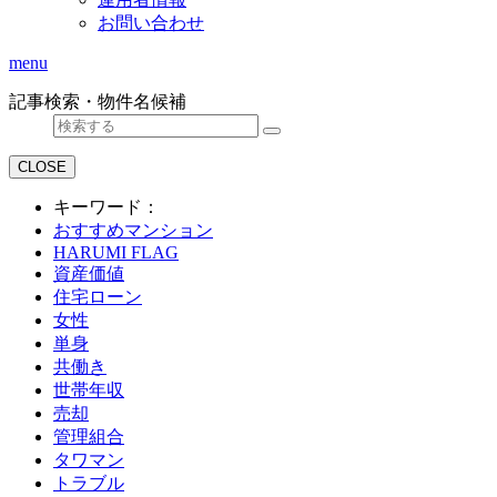
お問い合わせ
menu
記事検索・物件名候補
CLOSE
キーワード：
おすすめマンション
HARUMI FLAG
資産価値
住宅ローン
女性
単身
共働き
世帯年収
売却
管理組合
タワマン
トラブル