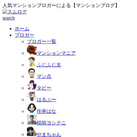
人気マンションブロガーによる【マンションブログ】
search
ホーム
ブロガー
ブロガー一覧
マンションマニア
ふじふじ太
マン点
タビー
はるぶー
住井はな
稲垣ヨシクニ
やまちゃん