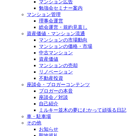
マンション広告
勉強会セミナー案内
マンション管理
理事会運営
総会運営・規約見直し
資産価値・マンション流通
マンションの市場動向
マンションの価格・市場
中古マンション
資産価値
マンションの売却
リノベーション
不動産投資
座談会・ブロガーコンテンツ
ブロガーの本音
座談会／対談
自己紹介
ミルキー並木の夢にむかって頑張る日記
車・駐車場
その他
お知らせ
聖地巡礼