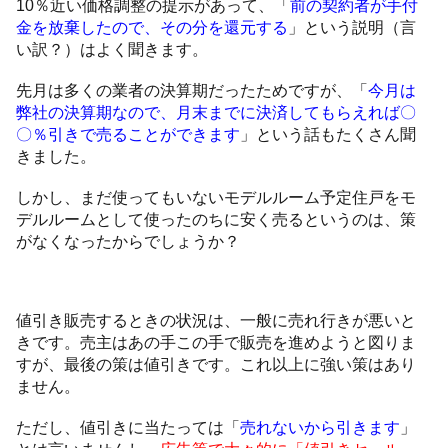
10％近い価格調整の提示があって、「
前の契約者が手付
金を放棄したので、その分を還元する
」という説明（言
い訳？）はよく聞きます。
先月は多くの業者の決算期だったためですが、「
今月は
弊社の決算期なので、月末までに決済してもらえれば〇
〇％引きで売ることができます
」という話もたくさん聞
きました。
しかし、まだ使ってもいないモデルルーム予定住戸をモ
デルルームとして使ったのちに安く売るというのは、策
がなくなったからでしょうか？
値引き販売するときの状況は、一般に売れ行きが悪いと
きです。売主はあの手この手で販売を進めようと図りま
すが、最後の策は値引きです。これ以上に強い策はあり
ません。
ただし、値引きに当たっては「
売れないから引きます
」