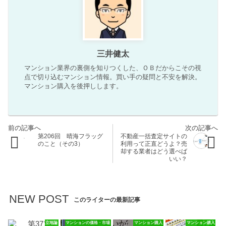
三井健太
マンション業界の裏側を知りつくした、ＯＢだからこその視
点で切り込むマンション情報。買い手の疑問と不安を解決。
マンション購入を後押しします。
第206回 晴海フラッグ
不動産一括査定サイトの
のこと（その3）
利用って正直どうよ？売
却する業者はどう選べば
いい？
NEW POST
このライターの最新記事
立地論
マンションの価格・市場
マンション購入
マンション購入