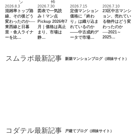
2026.8.3
2026.7.30
2026.7.15
2026.7.10
混雑率トップ路
図表で一気読
定借マンション
23区中古マンシ
線、その後どう
み！マン点
価格に「終わ
ョン、売れてい
変わったのか──
Pickup 2026年7
り」は織り込ま
る物件はどう変
東西線と日暮
月｜価格は高止
れているのか
わったのか
里・舎人ライナ
まり、市場は
――中古成約デ
──2021～
2025…
ーを比…
静…
ータで市場…
スムラボ最新記事
新築マンションブログ（姉妹サイト）
コダテル最新記事
戸建てブログ（姉妹サイト）