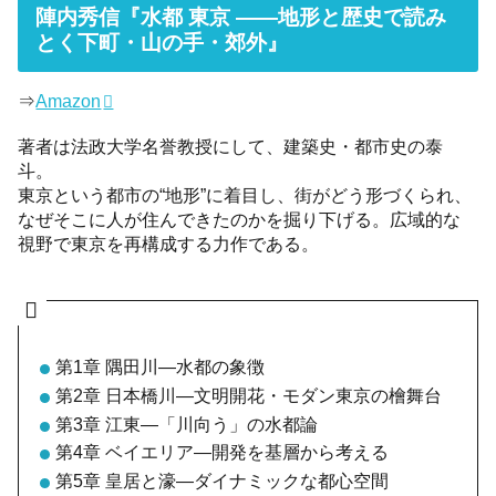
陣内秀信『水都 東京 ――地形と歴史で読み
とく下町・山の手・郊外』
⇒
Amazon
著者は法政大学名誉教授にして、建築史・都市史の泰
斗。
東京という都市の“地形”に着目し、街がどう形づくられ、
なぜそこに人が住んできたのかを掘り下げる。広域的な
視野で東京を再構成する力作である。
第1章 隅田川―水都の象徴
第2章 日本橋川―文明開花・モダン東京の檜舞台
第3章 江東―「川向う」の水都論
第4章 ベイエリア―開発を基層から考える
第5章 皇居と濠―ダイナミックな都心空間