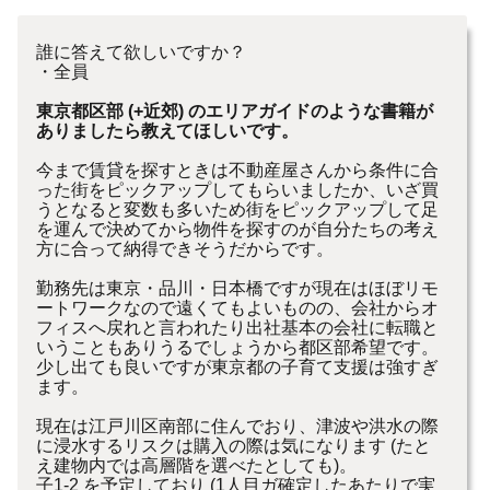
誰に答えて欲しいですか？
・全員
東京都区部 (+近郊) のエリアガイドのような書籍が
ありましたら教えてほしいです。
今まで賃貸を探すときは不動産屋さんから条件に合
った街をピックアップしてもらいましたか、いざ買
うとなると変数も多いため街をピックアップして足
を運んで決めてから物件を探すのが自分たちの考え
方に合って納得できそうだからです。
勤務先は東京・品川・日本橋ですが現在はほぼリモ
ートワークなので遠くてもよいものの、会社からオ
フィスへ戻れと言われたり出社基本の会社に転職と
いうこともありうるでしょうから都区部希望です。
少し出ても良いですが東京都の子育て支援は強すぎ
ます。
現在は江戸川区南部に住んでおり、津波や洪水の際
に浸水するリスクは購入の際は気になります (たと
え建物内では高層階を選べたとしても)。
子1-2 を予定しており (1人目ガ確定したあたりで実