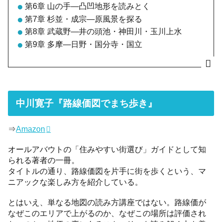
第6章 山の手―凸凹地形を読みとく
第7章 杉並・成宗―原風景を探る
第8章 武蔵野―井の頭池・神田川・玉川上水
第9章 多摩―日野・国分寺・国立
中川寛子『路線価図でまち歩き』
⇒
Amazon
オールアバウトの「住みやすい街選び」ガイドとして知
られる著者の一冊。
タイトルの通り、路線価図を片手に街を歩くという、マ
ニアックな楽しみ方を紹介している。
とはいえ、単なる地図の読み方講座ではない。路線価が
なぜこのエリアで上がるのか、なぜこの場所は評価され