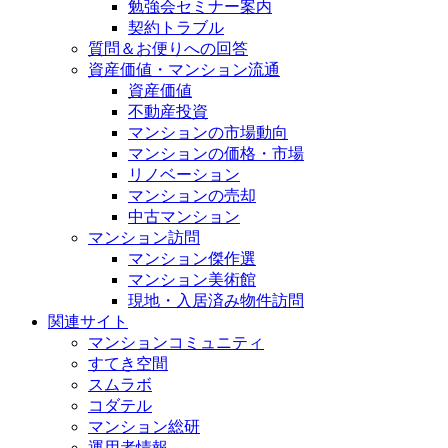
勉強会セミナー案内
契約トラブル
質問＆お便りへの回答
資産価値・マンション流通
資産価値
不動産投資
マンションの市場動向
マンションの価格・市場
リノベーション
マンションの売却
中古マンション
マンション訪問
マンション傑作選
マンション美術館
現地・入居済み物件訪問
関連サイト
マンションコミュニティ
すてき空間
スムラボ
コダテル
マンション総研
運用者情報