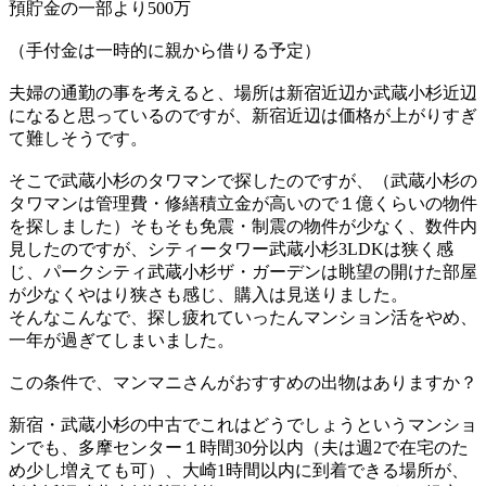
預貯金の一部より500万
（手付金は一時的に親から借りる予定）
夫婦の通勤の事を考えると、場所は新宿近辺か武蔵小杉近辺
になると思っているのですが、新宿近辺は価格が上がりすぎ
て難しそうです。
そこで武蔵小杉のタワマンで探したのですが、（武蔵小杉の
タワマンは管理費・修繕積立金が高いので１億くらいの物件
を探しました）そもそも免震・制震の物件が少なく、数件内
見したのですが、シティータワー武蔵小杉3LDKは狭く感
じ、パークシティ武蔵小杉ザ・ガーデンは眺望の開けた部屋
が少なくやはり狭さも感じ、購入は見送りました。
そんなこんなで、探し疲れていったんマンション活をやめ、
一年が過ぎてしまいました。
この条件で、マンマニさんがおすすめの出物はありますか？
新宿・武蔵小杉の中古でこれはどうでしょうというマンショ
ンでも、多摩センター１時間30分以内（夫は週2で在宅のた
め少し増えても可）、大崎1時間以内に到着できる場所が、