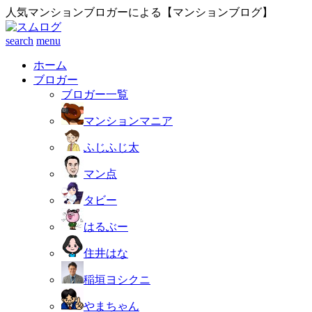
人気マンションブロガーによる【マンションブログ】
search
menu
ホーム
ブロガー
ブロガー一覧
マンションマニア
ふじふじ太
マン点
タビー
はるぶー
住井はな
稲垣ヨシクニ
やまちゃん