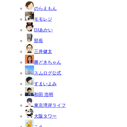
のらえもん
モモレジ
DJあかい
部長
三井健太
勝どきちゃん
スムログ公式
すまいよみ
和田 浩明
東京湾岸ライフ
大阪タワー
こう