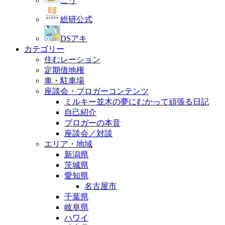
こう
総研公式
DSアキ
カテゴリー
住むレーション
定期借地権
車・駐車場
座談会・ブロガーコンテンツ
ミルキー並木の夢にむかって頑張る日記
自己紹介
ブロガーの本音
座談会／対談
エリア・地域
新潟県
茨城県
愛知県
名古屋市
千葉県
岐阜県
ハワイ