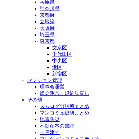
兵庫県
神奈川県
京都府
立地論
大阪府
埼玉県
東京都
文京区
千代田区
中央区
港区
新宿区
マンション管理
理事会運営
総会運営・規約見直し
その他
スムログ出張所まとめ
マンコミュ総研まとめ
地震防災
不動産本の書評
一戸建て
マンションコミュニティ論