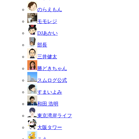
のらえもん
モモレジ
DJあかい
部長
三井健太
勝どきちゃん
スムログ公式
すまいよみ
和田 浩明
東京湾岸ライフ
大阪タワー