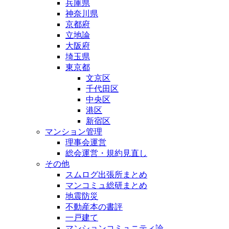
兵庫県
神奈川県
京都府
立地論
大阪府
埼玉県
東京都
文京区
千代田区
中央区
港区
新宿区
マンション管理
理事会運営
総会運営・規約見直し
その他
スムログ出張所まとめ
マンコミュ総研まとめ
地震防災
不動産本の書評
一戸建て
マンションコミュニティ論