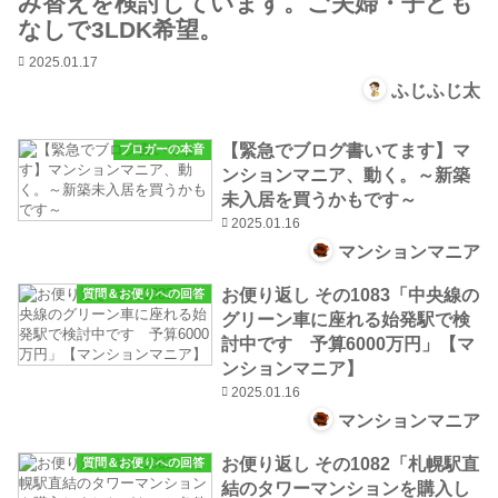
み替えを検討しています。ご夫婦・子ども
なしで3LDK希望。
2025.01.17
ふじふじ太
【緊急でブログ書いてます】マ
ブロガーの本音
ンションマニア、動く。～新築
未入居を買うかもです～
2025.01.16
マンションマニア
お便り返し その1083「中央線の
質問＆お便りへの回答
グリーン車に座れる始発駅で検
討中です 予算6000万円」【マ
ンションマニア】
2025.01.16
マンションマニア
お便り返し その1082「札幌駅直
質問＆お便りへの回答
結のタワーマンションを購入し