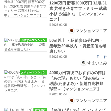
1200万円 貯蓄3000万円 32歳/31
歳 共働き子育てファミリー 武蔵
小杉で検討中」【マンションマ
ニア】
2025.01.05
マンションマニア
50㎡以上 ・駅徒歩15分以内 ・
おすすめマンション
築年数20年以内 ・資産価値も考
慮したい
2025.01.05
1 件
すまいよみ
4000万円前後でおすすめの街は
おすすめマンション
『あの球』もとい『あの街』～
球詠(たまよみ)・新越谷高校野
球部～【マンションマニア】
2025.01.04
マンションマニア
【お便り返し39】グランドメゾ
名古屋市