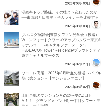
2026年08月03日
混雑率トップ路線、その後どう変わったのか
──東西線と日暮里・舎人ライナーを比較する
2026年08月03日
[スムログ座談会]東雲タワマン見学会（後編）
Wコンフォートタワーズ/アップルタワー東京キ
ャナルコート/キャナルファーストタワ
ー/BEACON Tower Residence/プラウドシティ
東雲キャナルマークス
2023年02月27日
ワコーレ高尾 2026年8月時点の相場 ～バブル
期は億ション～【マンションマニア】
2026年08月02日
上町台地のマンションその②〜夢のZEH-
M！！！グランドメゾン上町一丁目タワー・モ
デルルーム訪問