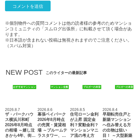
※個別物件への質問コメントは他の読者様の参考のためマンショ
ンコミュニティの「スムログ出張所」に転載させて頂く場合があ
ります。
※日本語が含まれない投稿は無視されますのでご注意ください。
（スパム対策）
NEW POST
このライターの最新記事
おすすめマンション
マンション全般
ブロガーの本音
ブロガーの本音
2026.8.7
2026.8.6
2026.8.5
2026.8.4
ザ・パークハウ
幕張ベイパーク
住宅ローン金利
早期転売住戸と
ス横浜川和町
2026年8月時点
が上昇 固定金
新築マンション
2026年8月時点
の売買・賃貸相
利？変動金利？
へ住み替える方
の相場 ～嬉し泣
場 ～ブルームテ
マンションマニ
の出物は狙い
きから4年、街…
ラスタワー、…
ア流の考え方
目！ ～大型新築