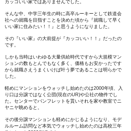
カッコいい家ではありませんでした。
そんな中、中学三年生の時に高卒ルーキーとして鉄道会
社への就職を目指すことを決めた頃から『就職して早く
いい家に住みたい！！』と思うようになりました。
その『いい家』の大前提が『カッコいい！！』だったの
です。
しかも当時はいわゆる大量供給時代ですから大規模マン
ションの数もとんでもなく多く、価格もお安かったです
から就職さえうまくいけば叶う夢であることは明らかで
した。
軽めにマンションをウォッチし始めたのは2000年頃、入
り口は分譲ではなく公団(現在のUR)や公社の物件でし
た。センターでパンフレットを貰いそれを家や教室でニ
ヤニヤ眺めると。
その後分譲マンションも軽めにかじるようになり、モデ
ルルーム訪問など本気でウォッチし始めたのは高校三年