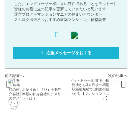
した。エンドユーザー様に近い存在であることをモットーに
皆様のお役に立つ記事を更新していきたいと思います！
運営ブログ⇒
マンションマニアの住まいカウンター
スムログ出張所⇒
おすすめ新築マンション
／
価格調査
応援メッセージをおくる
ドゥ・トゥール 黎明小橋
開通から3ヵ月後の相場
駅距離短縮で1割強の値
お便り返し（77）手数料
上がり【マンションマニ
半額の仲介会社のデメリ
ア】
ットは？