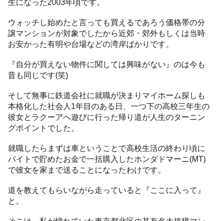
生になった2003年頃です。
ウォッチし始めたと言っても買えるであろう価格帯の分
譲マンションが対象でしたから近郊・郊外もしくは当時
お安かった有明や台場などの湾岸ばかりです。
『自分が買えない物件に関しては興味がない』のは今も
昔も同じです(笑)
そして無事に鉄道会社に就職が決まりマイホーム探しも
本格化した社会人1年目のある日、一つ下の高校三年生の
彼女とラクーアへ遊びに行った帰り道が人生のターニン
グポイントでした。
就職したらまずは車ということで高校生活の終わり頃に
バイトで貯めたお金で一括購入したホンダドマーニ(MT)
で彼女を家まで送ることになったわけです。
道を教えてもらいながら走っていると『ここに入って』
と。
そこは…私が憧れていた東京都北区の某有名大規模マン