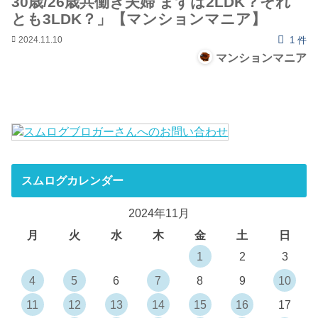
30歳/26歳共働き夫婦 まずは2LDK？それ
とも3LDK？」【マンションマニア】
2024.11.10
1 件
マンションマニア
スムログカレンダー
2024年11月
月
火
水
木
金
土
日
1
2
3
4
5
6
7
8
9
10
11
12
13
14
15
16
17