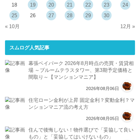
18
19
20
21
22
23
24
25
26
27
28
29
30
« 10月
12月 »
スムログ人気記事
幕張ベイパーク 2026年8月時点の売買・賃貸相
場 ～ブルームテラスタワー、第3期予定価格と
間取り～【マンションマニア】
2026年08月06日
住宅ローン金利が上昇 固定金利？変動金利？マ
ンションマニア流の考え方
2026年08月05日
住んで後悔しない！物件選びで「妥協して良い
もの」と「妥協してはいけないもの」