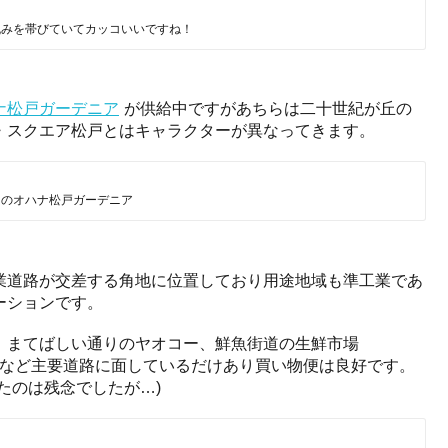
丸みを帯びていてカッコいいですね！
ナ松戸ガーデニア
が供給中ですがあちらは二十世紀が丘の
・スクエア松戸とはキャラクターが異なってきます。
中のオハナ松戸ガーデニア
業道路が交差する角地に位置しており用途地域も準工業であ
ーションです。
、まてばしい通りのヤオコー、鮮魚街道の生鮮市場
変更)など主要道路に面しているだけあり買い物便は良好です。
たのは残念でしたが…)