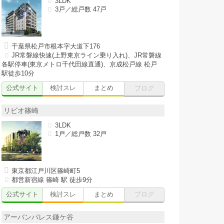
3LDK
3戸／総戸数 47戸
千葉県松戸市根本字大道下176
JR常磐線快速(上野東京ライン乗り入れ)、JR常磐線
各駅停車(東京メトロ千代田線直通)、京成松戸線 松戸
駅徒歩10分
公式サイト
検討スレ
まとめ
ブログ
リビオ篠崎
3LDK
1戸／総戸数 32戸
東京都江戸川区篠崎町5
都営新宿線 篠崎 駅 徒歩9分
公式サイト
検討スレ
まとめ
ブログ
アーバンパレス鎌ケ谷