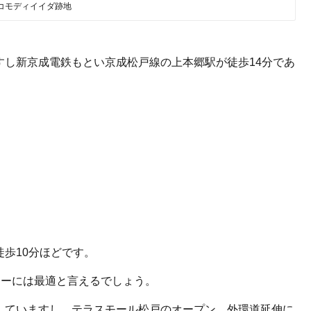
コモディイイダ跡地
すし新京成電鉄もとい京成松戸線の上本郷駅が徒歩14分であ
歩10分ほどです。
ューには最適と言えるでしょう。
していますし、テラスモール松戸のオープン、外環道延伸に