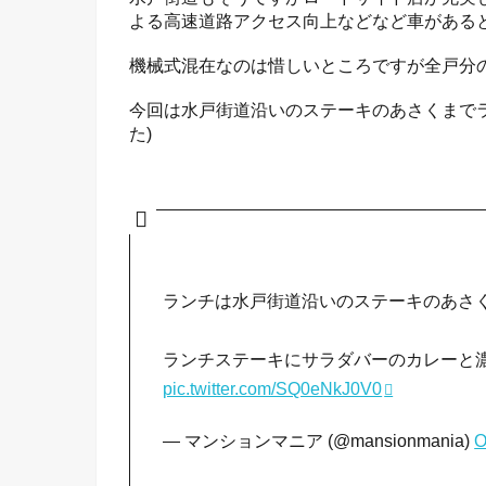
よる高速道路アクセス向上などなど車がある
機械式混在なのは惜しいところですが全戸分
今回は水戸街道沿いのステーキのあさくまでラ
た)
ランチは水戸街道沿いのステーキのあさ
ランチステーキにサラダバーのカレーと
pic.twitter.com/SQ0eNkJ0V0
— マンションマニア (@mansionmania)
O