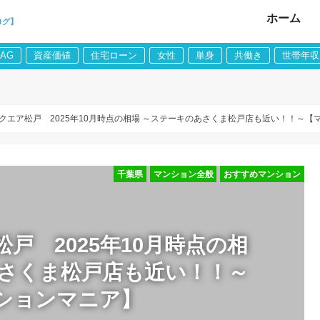
ホーム
ログ】
LAG
資産価値
住宅ローン
女性
単身
共働き
世帯年収
クエア松戸 2025年10月時点の相場 ～ステーキのあさくま松戸店も近い！！～【
千葉県
マンション全般
おすすめマンション
戸 2025年10月時点の相
あさくま松戸店も近い！！～
ションマニア】