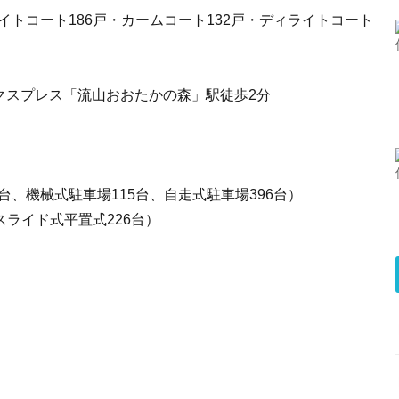
ライトコート186戸・カームコート132戸・ディライトコート
クスプレス「流山おおたかの森」駅徒歩2分
台、機械式駐車場115台、自走式駐車場396台）
、スライド式平置式226台）