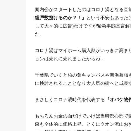
案内会がスタートしたのはコロナ渦となる直
総戸数捌けるのか？！』
という不安もあった
して大々的に広告)わけですが緊急事態宣言解
た。
コロナ渦はマイホーム購入熱がいっきに高ま
ョンは売れに売れましたからね…
千葉県でいくと柏の葉キャンパスや海浜幕張
に検討されることとなり大人気の街へと成長
まさしくコロナ渦時代を代表する
『オバケ物
もちろんお金の面だけでいけば当時都心部で
森も全体的に価格上昇、とくにクオン流山お