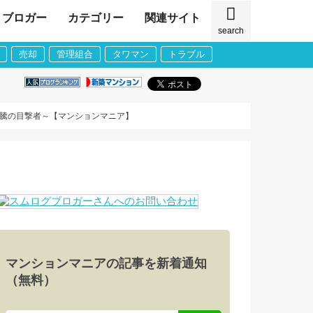
ブロガー
カテゴリー
関連サイト
search
売却
管理組合
タワマン
トラブル
高騰の目撃者～【マンションマニア】
マンションマニアの記事を新着通知
（無料）