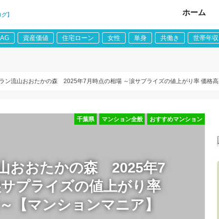
ホーム
ログ】
LAG
資産価値
住宅ローン
女性
単身
共働き
世帯年収
ラン流山おおたかの森 2025年7月時点の相場 ～涙サプライズの値上がり率 価格
千葉県
マンション全般
おすすめマンション
おおたかの森 2025年7
涙サプライズの値上がり率
者～【マンションマニア】