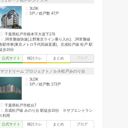
ヴェレーナ松戸レジデンス
3LDK
3戸／総戸数 47戸
千葉県松戸市根本字大道下176
JR常磐線快速(上野東京ライン乗り入れ)、JR常磐線
各駅停車(東京メトロ千代田線直通)、京成松戸線 松戸 駅
徒歩10分
公式サイト
検討スレ
まとめ
ブログ
マツドリーム プロジェクト／ルネ松戸みのり台
3LDK
3戸／総戸数 173戸
千葉県松戸市稔台7
京成松戸線 みのり台 駅徒歩10分 ※サブエントラン
ス利用
公式サイト
検討スレ
まとめ
ブログ