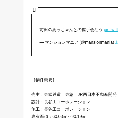
前田のあっちゃんとの握手会なう
pic.twi
— マンションマニア (@mansionmania)
J
［物件概要］
売主：東武鉄道 東急 JR西日本不動産開発
設計：長谷工コーポレーション
施工：長谷工コーポレーション
専有面積：60.03㎡～90.19㎡