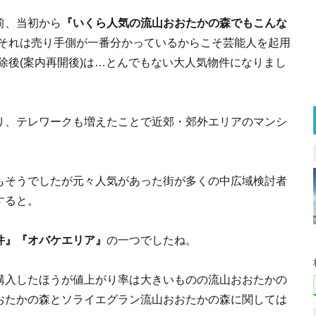
前、当初から
『いくら人気の流山おおたかの森でもこんな
(それは売り手側が一番分かっているからこそ芸能人を起用
除後(案内再開後)は…とんでもない大人気物件になりまし
り、テレワークも増えたことで近郊・郊外エリアのマンシ
もそうでしたが元々人気があった街が多くの中広域検討者
すると。
件』『オバケエリア』
の一つでしたね。
購入したほうが値上がり率は大きいものの流山おおたかの
おたかの森とソライエグラン流山おおたかの森に関しては