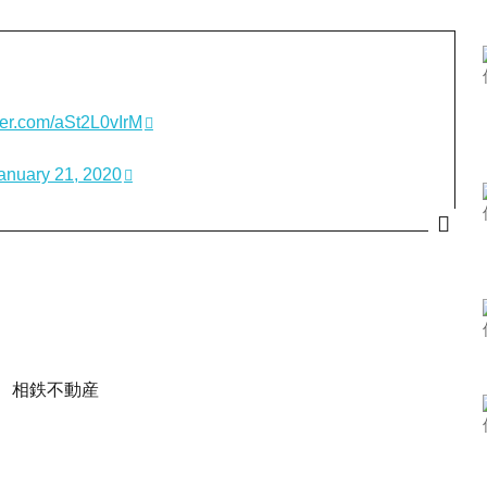
tter.com/aSt2L0vIrM
anuary 21, 2020
 相鉄不動産