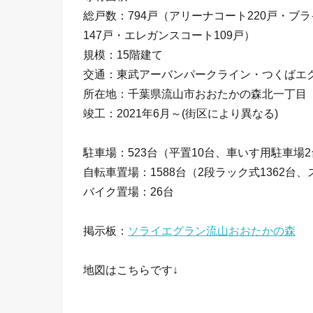
総戸数：794戸（アリーナコート220戸・ブ
147戸・エレガンスコート109戸）
規模：15階建て
交通：東武アーバンパークライン・つくばエ
所在地：千葉県流山市おおたかの森北一丁目
竣工：2021年6月～(街区により異なる)
駐車場：523台（平置10台、車いす用駐車場2
自転車置場：1588台（2段ラック式1362台
バイク置場：26台
掲示板：
ソライエグラン流山おおたかの森
地図はこちらです↓