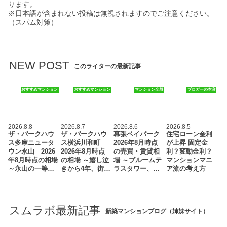
ります。
※日本語が含まれない投稿は無視されますのでご注意ください。
（スパム対策）
NEW POST
このライターの最新記事
おすすめマンション
おすすめマンション
マンション全般
ブロガーの本音
2026.8.8
2026.8.7
2026.8.6
2026.8.5
ザ・パークハウ
ザ・パークハウ
幕張ベイパーク
住宅ローン金利
ス多摩ニュータ
ス横浜川和町
2026年8月時点
が上昇 固定金
ウン永山 2026
2026年8月時点
の売買・賃貸相
利？変動金利？
年8月時点の相場
の相場 ～嬉し泣
場 ～ブルームテ
マンションマニ
～永山の一等…
きから4年、街…
ラスタワー、…
ア流の考え方
スムラボ最新記事
新築マンションブログ（姉妹サイト）