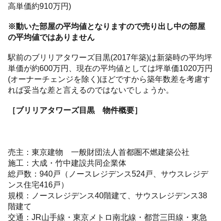
高単価約910万円)
※動いた部屋の平均値となりますので売り出し中の部屋
の平均値ではありません
駅前のブリリアタワーズ目黒(2017年築)は新築時の平均坪
単価が約600万円、現在の平均値としては坪単価1020万円
(オーナーチェンジを除く)ほどですから築年数差を考慮す
れば妥当な差と言えるのではないでしょうか。
［ブリリアタワーズ目黒 物件概要］
売主：東京建物 一般財団法人首都圏不燃建築公社
施工：大成・竹中建設共同企業体
総戸数：940戸（ノースレジデンス524戸、サウスレジデ
ンス住宅416戸）
規模：ノースレジデンス40階建て、サウスレジデンス38
階建て
交通：JR山手線・東京メトロ南北線・都営三田線・東急