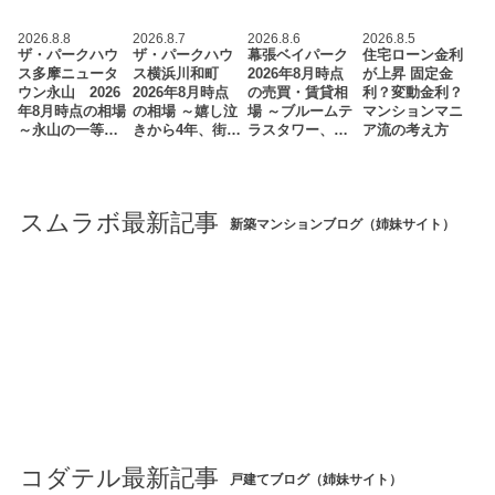
2026.8.8
2026.8.7
2026.8.6
2026.8.5
ザ・パークハウ
ザ・パークハウ
幕張ベイパーク
住宅ローン金利
ス多摩ニュータ
ス横浜川和町
2026年8月時点
が上昇 固定金
ウン永山 2026
2026年8月時点
の売買・賃貸相
利？変動金利？
年8月時点の相場
の相場 ～嬉し泣
場 ～ブルームテ
マンションマニ
～永山の一等…
きから4年、街…
ラスタワー、…
ア流の考え方
スムラボ最新記事
新築マンションブログ（姉妹サイト）
コダテル最新記事
戸建てブログ（姉妹サイト）