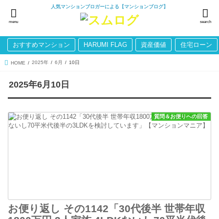
人気マンションブロガーによる【マンションブログ】
menu
search
おすすめマンション
HARUMI FLAG
資産価値
住宅ローン
2025年
6月
10日
HOME
2025年6月10日
質問＆お便りへの回答
お便り返し その1142「30代後半 世帯年収