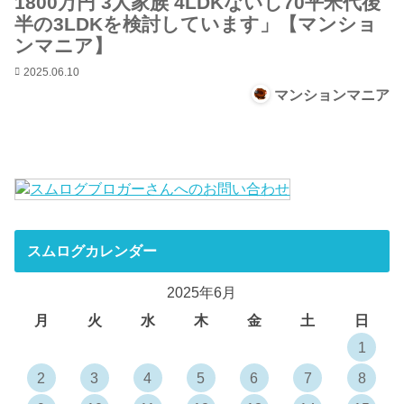
1800万円 3人家族 4LDKないし70平米代後
半の3LDKを検討しています」【マンショ
ンマニア】
2025.06.10
マンションマニア
スムログカレンダー
2025年6月
月
火
水
木
金
土
日
1
2
3
4
5
6
7
8