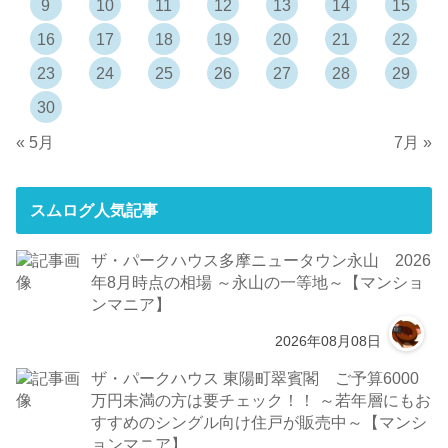
9
10
11
12
13
14
15
16
17
18
19
20
21
22
23
24
25
26
27
28
29
30
« 5月
7月 »
スムログ人気記事
ザ・パークハウス多摩ニュータウン永山 2026
年8月時点の相場 ～永山の一等地～【マンショ
ンマニア】
2026年08月08日
ザ・パークハウス 東陽町翠賓閣 ご予算6000
万円未満の方は要チェック！！ ～若年層にもお
すすめのシングル向け住戸が販売中～【マンシ
ョンマニア】