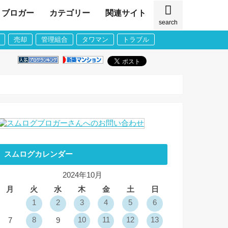
ブロガー
カテゴリー
関連サイト
search
売却
管理組合
タワマン
トラブル
スムログカレンダー
2024年10月
月
火
水
木
金
土
日
1
2
3
4
5
6
8
10
11
12
13
7
9