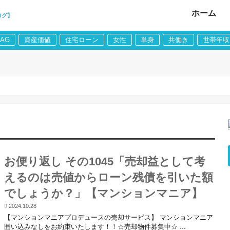
ホーム
ログ】
LAG
資産価値
住宅ローン
女性
単身
共働き
世帯年収
お便り返し その1045「売却益として考
えるのは売値からローン残債を引いた額
でしょうか？」【マンションマニア】
2024.10.28
【マンションマニアプロデュースの売却サービス】 マンションマニア
囲い込みなしをお約束いたします！！☆売却物件募集中☆ ...