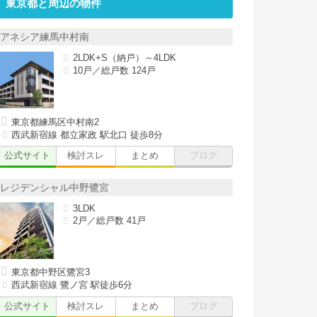
東京都と周辺の物件
アネシア練馬中村南
2LDK+S（納戸）～4LDK
10戸／総戸数 124戸
東京都練馬区中村南2
西武新宿線 都立家政 駅北口 徒歩8分
公式サイト
検討スレ
まとめ
ブログ
レジデンシャル中野鷺宮
3LDK
2戸／総戸数 41戸
東京都中野区鷺宮3
西武新宿線 鷺ノ宮 駅徒歩6分
公式サイト
検討スレ
まとめ
ブログ