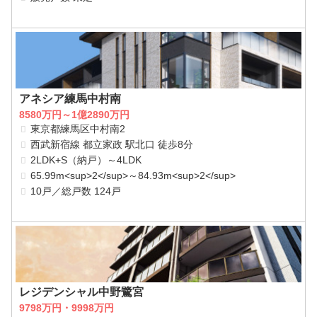
アネシア練馬中村南
8580万円～1億2890万円
東京都練馬区中村南2
西武新宿線 都立家政 駅北口 徒歩8分
2LDK+S（納戸）～4LDK
65.99m<sup>2</sup>～84.93m<sup>2</sup>
10戸／総戸数 124戸
レジデンシャル中野鷺宮
9798万円・9998万円