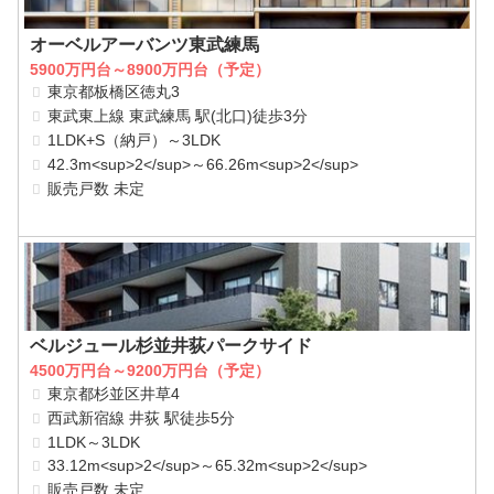
オーベルアーバンツ東武練馬
5900万円台～8900万円台（予定）
東京都板橋区徳丸3
東武東上線 東武練馬 駅(北口)徒歩3分
1LDK+S（納戸）～3LDK
42.3m<sup>2</sup>～66.26m<sup>2</sup>
販売戸数 未定
ベルジュール杉並井荻パークサイド
4500万円台～9200万円台（予定）
東京都杉並区井草4
西武新宿線 井荻 駅徒歩5分
1LDK～3LDK
33.12m<sup>2</sup>～65.32m<sup>2</sup>
販売戸数 未定