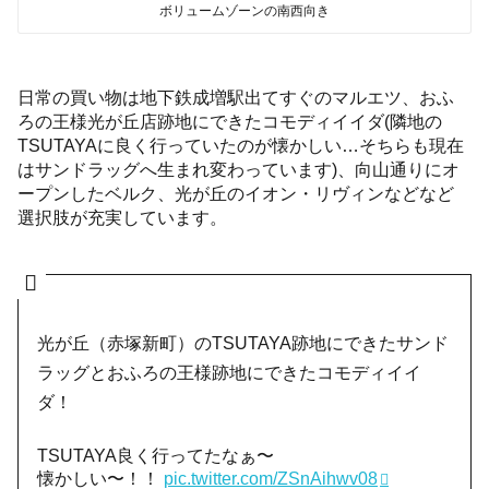
ボリュームゾーンの南西向き
日常の買い物は地下鉄成増駅出てすぐのマルエツ、おふ
ろの王様光が丘店跡地にできたコモディイイダ(隣地の
TSUTAYAに良く行っていたのが懐かしい…そちらも現在
はサンドラッグへ生まれ変わっています)、向山通りにオ
ープンしたベルク、光が丘のイオン・リヴィンなどなど
選択肢が充実しています。
光が丘（赤塚新町）のTSUTAYA跡地にできたサンド
ラッグとおふろの王様跡地にできたコモディイイ
ダ！
TSUTAYA良く行ってたなぁ〜
懐かしい〜！！
pic.twitter.com/ZSnAihwv08