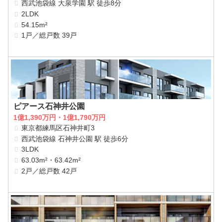
西武池袋線 大泉学園 駅 徒歩8分
2LDK
54.15m²
1戸／総戸数 39戸
ピアース石神井公園
1億1,390万円・1億1,790万円
東京都練馬区石神井町3
西武池袋線 石神井公園 駅 徒歩6分
3LDK
63.03m²・63.42m²
2戸／総戸数 42戸