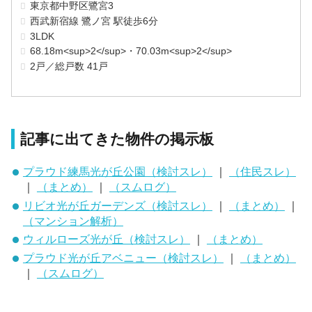
東京都中野区鷺宮3
西武新宿線 鷺ノ宮 駅徒歩6分
3LDK
68.18m<sup>2</sup>・70.03m<sup>2</sup>
2戸／総戸数 41戸
記事に出てきた物件の掲示板
プラウド練馬光が丘公園（検討スレ）
｜
（住民スレ）
｜
（まとめ）
｜
（スムログ）
リビオ光が丘ガーデンズ（検討スレ）
｜
（まとめ）
｜
（マンション解析）
ウィルローズ光が丘（検討スレ）
｜
（まとめ）
プラウド光が丘アベニュー（検討スレ）
｜
（まとめ）
｜
（スムログ）