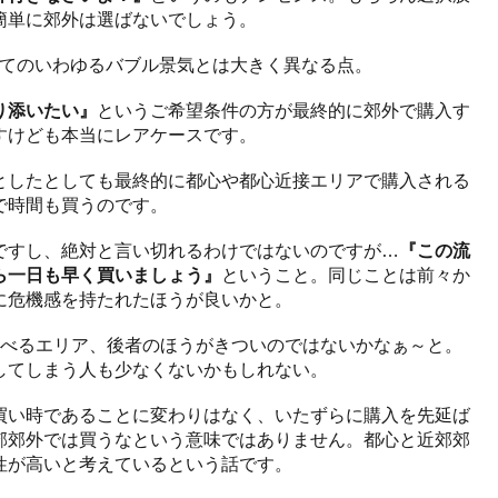
簡単に郊外は選ばないでしょう。
かけてのいわゆるバブル景気とは大きく異なる点。
り添いたい』
というご希望条件の方が最終的に郊外で購入す
すけども本当にレアケースです。
としたとしても最終的に都心や都心近接エリアで購入される
で時間も買うのです。
ですし、絶対と言い切れるわけではないのですが…
『この流
ら一日も早く買いましょう』
ということ。同じことは前々か
に危機感を持たれたほうが良いかと。
選べるエリア、後者のほうがきついのではないかなぁ～と。
してしまう人も少なくないかもしれない。
買い時であることに変わりはなく、いたずらに購入を先延ば
郊郊外では買うなという意味ではありません。都心と近郊郊
性が高いと考えているという話です。