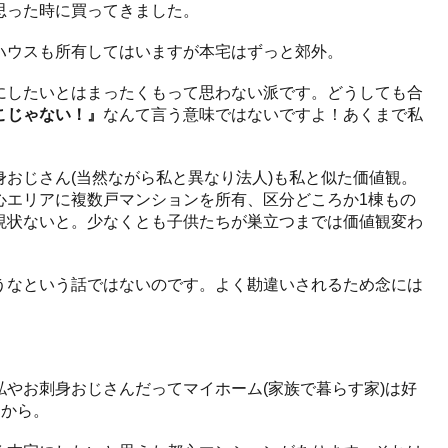
思った時に買ってきました。
ハウスも所有してはいますが本宅はずっと郊外。
にしたいとはまったくもって思わない派です。どうしても合
こじゃない！』
なんて言う意味ではないですよ！あくまで私
おじさん(当然ながら私と異なり法人)も私と似た価値観。
心エリアに複数戸マンションを所有、区分どころか1棟もの
現状ないと。少なくとも子供たちが巣立つまでは価値観変わ
うなという話ではないのです。よく勘違いされるため念には
やお刺身おじさんだってマイホーム(家族で暮らす家)は好
すから。