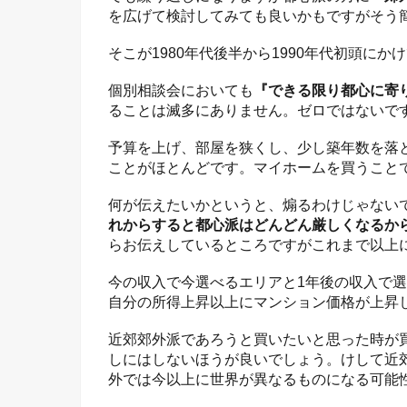
を広げて検討してみても良いかもですがそう
そこが1980年代後半から1990年代初頭に
個別相談会においても
『できる限り都心に寄
ることは滅多にありません。ゼロではないで
予算を上げ、部屋を狭くし、少し築年数を落
ことがほとんどです。マイホームを買うこと
何が伝えたいかというと、煽るわけじゃない
れからすると都心派はどんどん厳しくなるか
らお伝えしているところですがこれまで以上
今の収入で今選べるエリアと1年後の収入で
自分の所得上昇以上にマンション価格が上昇
近郊郊外派であろうと買いたいと思った時が
しにはしないほうが良いでしょう。けして近
外では今以上に世界が異なるものになる可能