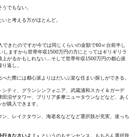
そうでもない。
たいと考える方がほとんど。
。
入できたのですが今では同じくらいの金額で60㎡台前半し
いしますから世帯年収1500万円の方にとってはギリギリラ
上がるかもしれない…そして世帯年収1500万円の都心派
繰り返し。
比べた際には都心派よりはだいぶ楽な住まい探しができる。
トシティ、グランシンフォニア、武蔵浦和スカイ＆ガーデ
津田沼ザタワー、ブリリア多摩ニュータウンなどなど、あく
ンが購入できます。
ウン、レイクタウン、海老名などなど選択肢が充実。迷っち
外行きなさいよ！』
というのもナンセンス。もちろん選択肢