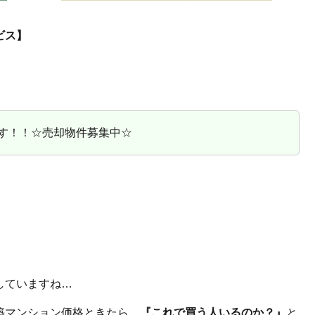
ビス】
す！！☆売却物件募集中☆
していますね…
築マンション価格ときたら…
『これで買う人いるのか？』
と