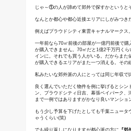
じゃ～
①
の人が諦めて郊外で探すかというと
なんとか都心や都心近接エリアにしがみつき
例えばプラウドシティ東雲キャナルマークス
一年前なら70㎡前後の部屋が一億円前後で購
か購入できません。70㎡だと1億2千万円くら
インに。それでも買う人がいる。だからまた値
が購入できるエリアがまた一つ消える。その
私みたいな郊外派の人にとっては同じ年収で
良く選んでいただく物件を例に挙げるとシン
ン、プラウドシティ日吉、幕張ベイパーク、
まで一例ではありますがかなり良いマンショ
もう少し予算を下げたとしても千葉ニュータ
ゃうくらい(笑)
でも繰り返しになりますが都心派の方に
『郊