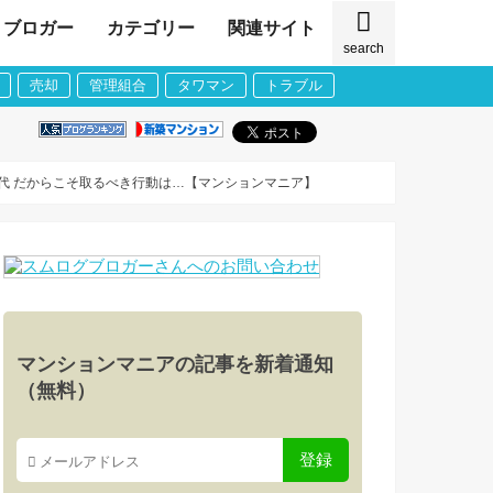
ブロガー
カテゴリー
関連サイト
search
売却
管理組合
タワマン
トラブル
代 だからこそ取るべき行動は…【マンションマニア】
マンションマニアの記事を新着通知
（無料）