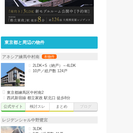
東京都と周辺の物件
アネシア練馬中村南
2LDK+S（納戸）～4LDK
10戸／総戸数 124戸
東京都練馬区中村南2
西武新宿線 都立家政 駅北口 徒歩8分
公式サイト
検討スレ
まとめ
ブログ
レジデンシャル中野鷺宮
3LDK