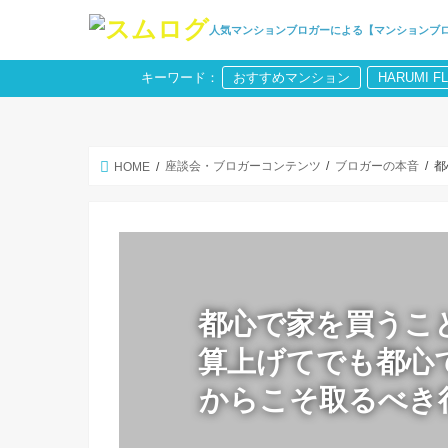
人気マンションブロガーによる【マンションブ
キーワード：
おすすめマンション
HARUMI F
座談会・ブロガーコンテンツ
ブロガーの本音
都
HOME
都心で家を買うこ
算上げてでも都心
からこそ取るべき