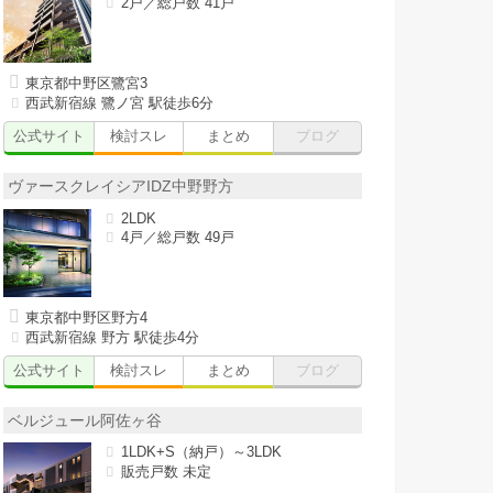
2戸／総戸数 41戸
東京都中野区鷺宮3
西武新宿線 鷺ノ宮 駅徒歩6分
公式サイト
検討スレ
まとめ
ブログ
ヴァースクレイシアIDZ中野野方
2LDK
4戸／総戸数 49戸
東京都中野区野方4
西武新宿線 野方 駅徒歩4分
公式サイト
検討スレ
まとめ
ブログ
ベルジュール阿佐ヶ谷
1LDK+S（納戸）～3LDK
販売戸数 未定