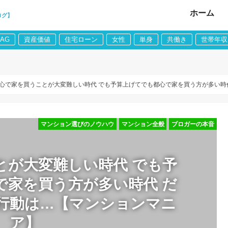
ホーム
ログ】
LAG
資産価値
住宅ローン
女性
単身
共働き
世帯年収
心で家を買うことが大変難しい時代 でも予算上げてでも都心で家を買う方が多い時
マンション選びのノウハウ
マンション全般
ブロガーの本音
とが大変難しい時代 でも予
で家を買う方が多い時代 だ
行動は…【マンションマニ
ア】