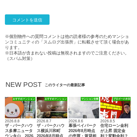
※個別物件への質問コメントは他の読者様の参考のためマンショ
ンコミュニティの「スムログ出張所」に転載させて頂く場合があ
ります。
※日本語が含まれない投稿は無視されますのでご注意ください。
（スパム対策）
NEW POST
このライターの最新記事
おすすめマンション
おすすめマンション
マンション全般
ブロガーの本音
2026.8.8
2026.8.7
2026.8.6
2026.8.5
ザ・パークハウ
ザ・パークハウ
幕張ベイパーク
住宅ローン金利
ス多摩ニュータ
ス横浜川和町
2026年8月時点
が上昇 固定金
ウン永山 2026
2026年8月時点
の売買・賃貸相
利？変動金利？