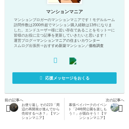
マンションマニア
マンションブロガーのマンションマニアです！モデルルーム
訪問件数は2000件超でマンション購入経験は13件になりま
した。エンドユーザー様に近い存在であることをモットーに
皆様のお役に立つ記事を更新していきたいと思います！
運営ブログ⇒
マンションマニアの住まいカウンター
スムログ出張所⇒
おすすめ新築マンション
／
価格調査
応援メッセージをおくる
お便り返し その223「周
幕張ベイパークのイベン
辺の再開発が進んでから
ト「24時間公園を楽しも
売却するべき？」【マン
う！」が面白そう！【マ
ションマニア】
ンションマニア】