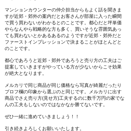
マンションカウンターの仲介担当からもよく話を聞きま
すが近郊・郊外の案内だとお客さんが部屋に入った瞬間
で買う買わないがわかるとのことです。都心だと坪単価
やらなんやら戦略的な方も多く、買いそうな雰囲気あっ
ても買わないとかあるあるのようですが近郊・郊外だと
ファーストインプレッションで決まることがほとんどと
のことです。
都心であろうと近郊・郊外であろうと売り方の工夫はご
提案していきますがやっている方が少ないからこそ効果
が絶大となります。
メルカリで同じ商品が同じ価格なら写真が綺麗だったり
プロフ欄の印象から選ぶのと同じです。メルカリに出す
商品でさえ売り方(見せ方)工夫するのに数千万円の家でな
んの工夫もしないのではなかなか勝てないです。
ぜひ一緒に進めていきましょう！！
引き続きよろしくお願いいたします。