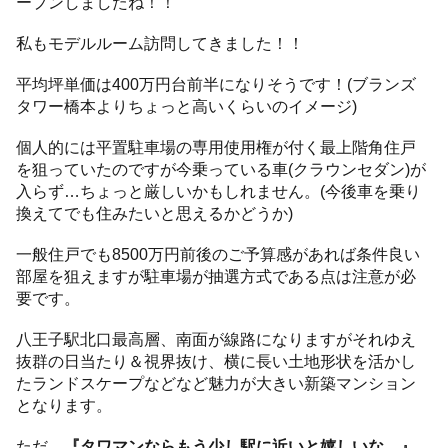
ープンしましたね！！
私もモデルルーム訪問してきました！！
平均坪単価は400万円台前半になりそうです！(ブランズ
タワー橋本よりちょっと高いくらいのイメージ)
個人的には平置駐車場の専用使用権が付く最上階角住戸
を狙っていたのですが今乗っている車(クラウンセダン)が
入らず…ちょっと厳しいかもしれません。(今後車を乗り
換えてでも住みたいと思えるかどうか)
一般住戸でも8500万円前後のご予算感があれば条件良い
部屋を狙えますが駐車場が抽選方式である点は注意が必
要です。
八王子駅北口最高層、南面が線路になりますがそれゆえ
抜群の日当たり＆視界抜け、横に長い土地形状を活かし
たランドスケープなどなど魅力が大きい新築マンション
となります。
ただ、
『タワマンならもう少し駅に近いと嬉しいな…』