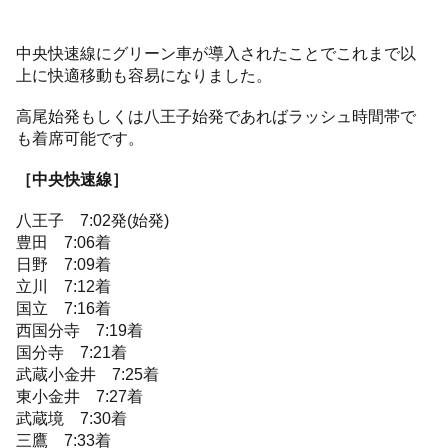
中央快速線にグリーン車が導入されたことでこれまで以
上に快適移動も容易になりました。
高尾始発もしくは八王子始発であればラッシュ時間帯で
も着席可能です。
［中央快速線］
八王子 7:02発(始発)
豊田 7:06着
日野 7:09着
立川 7:12着
国立 7:16着
西国分寺 7:19着
国分寺 7:21着
武蔵小金井 7:25着
東小金井 7:27着
武蔵境 7:30着
三鷹 7:33着