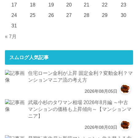
17
18
19
20
21
22
23
24
25
26
27
28
29
30
31
« 7月
スムログ人気記事
住宅ローン金利が上昇 固定金利？変動金利？マ
ンションマニア流の考え方
2026年08月05日
武蔵小杉のタワマン相場 2026年8月編 ～中古
マンションの価格も上昇傾向～【マンションマ
ニア】
2026年08月03日