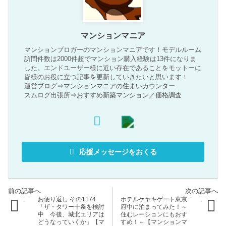
マンションマニア
マンションブロガーのマンションマニアです！モデルルーム
訪問件数は2000件超でマンション購入経験は13件になりま
した。エンドユーザー様に近い存在であることをモットーに
皆様のお役に立つ記事を更新していきたいと思います！
運営ブログ⇒
マンションマニアの住まいカウンター
スムログ出張所⇒
おすすめ新築マンション
／
価格調査
応援メッセージをおくる
お便り返し その1174
ホテルケヤキゲート東京
「ザ・タワー十条を検討
府中に泊まってみた！～
中 今後、城北エリアは
住むレーションにもおす
どうなっていくか」【マ
すめ！～【マンションマ