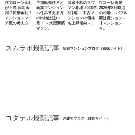
住宅ローン金利
早期転売住戸と
武蔵小杉のタワ
ワコーレ高尾
が上昇 固定金
新築マンション
マン相場 2026年
2026年8月時点
利？変動金利？
へ住み替える方
8月編 ～中古マ
の相場 ～バブル
マンションマニ
の出物は狙い
ンションの価格
期は億ション～
ア流の考え方
目！ ～大型新築
も上昇傾向～…
【マンション
マンシ…
マ…
スムラボ最新記事
新築マンションブログ（姉妹サイト）
コダテル最新記事
戸建てブログ（姉妹サイト）