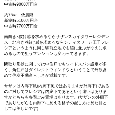
中古時9800万円台
約75㎡ 低層階
新築時5100万円台
中古時7700万円台
南向き×抜け感を求めるならサザンスカイタワーレジデン
ス、北向き×抜け感を求めるならシティタワー八王子フレ
シアというように同じ駅前立地でも縦に並ぶがゆえに求
めるもので狙うマンションも変わってきます。
間取り形状に関しては中住戸でもワイドスパン設定が多
く、角住戸はダイレクトウィンドウということで外観含
めて住友不動産らしさが満載です。
サザンは内廊下風(内廊下風ではありますが外廊下)である
のに対してフレシアは内廊下であるという違いはありま
すがどちらも各階ごみ置場はあります。(サザンの外廊下
でありながらも内廊下に見える格子の配し方は見た目と
しては美しいです)