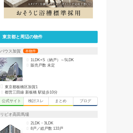
東京都と周辺の物件
バウス加賀
1LDK+S（納戸）～5LDK
販売戸数 未定
東京都板橋区加賀1
都営三田線 新板橋 駅徒歩10分
公式サイト
検討スレ
まとめ
ブログ
リビオ高田馬場
2LDK・3LDK
8戸／総戸数 133戸