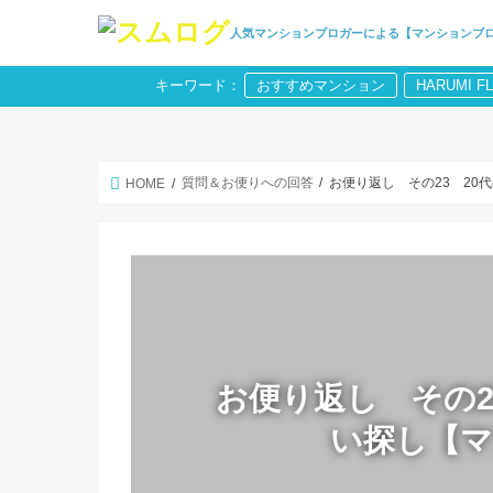
人気マンションブロガーによる【マンションブ
キーワード：
おすすめマンション
HARUMI F
質問＆お便りへの回答
お便り返し その23 20
HOME
お便り返し その2
い探し【