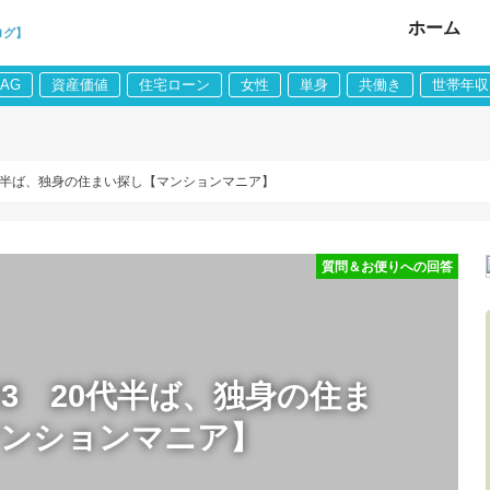
ホーム
ログ】
LAG
資産価値
住宅ローン
女性
単身
共働き
世帯年収
代半ば、独身の住まい探し【マンションマニア】
質問＆お便りへの回答
3 20代半ば、独身の住ま
マンションマニア】