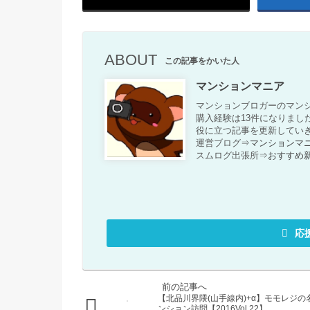
ABOUT
この記事をかいた人
マンションマニア
マンションブロガーのマンシ
購入経験は13件になりまし
役に立つ記事を更新してい
運営ブログ⇒
マンションマ
スムログ出張所⇒
おすすめ
応
【北品川界隈(山手線内)+α】モモレジの
ンション訪問【2016Vol.22】