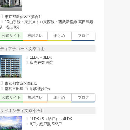
東京都新宿区下落合1
JR山手線・東京メトロ東西線・西武新宿線 高田馬場
駅 徒歩9分
公式サイト
検討スレ
まとめ
ブログ
ディアナコート文京白山
1LDK～3LDK
販売戸数 未定
東京都文京区白山1
都営三田線 白山 駅徒歩2分
公式サイト
検討スレ
まとめ
ブログ
リビオシティ文京小石川
1LDK+S（納戸）～4LDK
8戸／総戸数 522戸