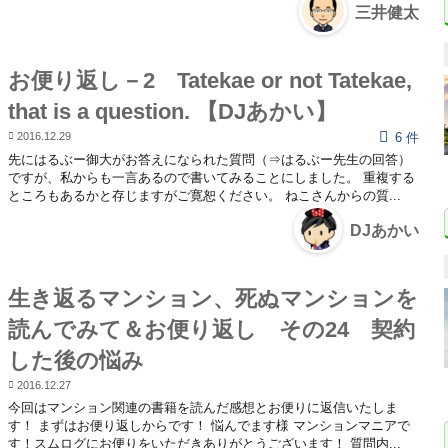
三井健太
お便り返し－2 Tatekae or not Tatekae,
that is a question. 【DJあかい】
2016.12.29
6 件
先にはるぶー御大がお答えになられた質問（⇒はるぶー先生の回答）
ですが、私からも一言あるので書いてみることにしました。 重複する
ところもあるかと存じますがご寛恕ください。 ねこさんからの質...
DJあかい
生き返るマンション、死ぬマンションを
読んでみて＆お便り返し その24 契約
した後の悩み
2016.12.27
今回はマンション関連の書籍を読んだ感想とお便りに返信いたしま
す！ まずはお便り返しからです！ 悩んでます様 マンションマニアで
す！スムログにお便りをいただきありがとうございます！ 質問内...