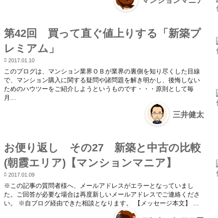
マンションマニア
第42回 買って直ぐ値上りする「新築プ
レミアム」
2017.01.10
このブログは、マンション業界ＯＢが業界の裏側を知り尽くした目線
で、マンション購入に関する疑問や諸問題を解き明かし、後悔しない
ためのハウツーをご紹介しようというものです・・・原則として毎
月...
三井健太
お便り返し その27 新築と中古の比較
(朝霞エリア)【マンションマニア】
2017.01.09
※この記事の質問者様へ、メールアドレスがエラーとなっていまし
た。ご回答が必要な場合は再度新しいメールアドレスでご連絡くださ
い。 ※自ブログ経由できた相談となります。 【メッセージ本文】 ...