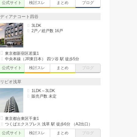
公式サイト
検討スレ
まとめ
ブログ
ディアナコート四谷
3LDK
2戸／総戸数 16戸
東京都新宿区若葉1
中央本線（JR東日本） 四ツ谷 駅 徒歩5分
公式サイト
検討スレ
まとめ
ブログ
リビオ浅草
1LDK～3LDK
販売戸数 未定
東京都台東区千束1
つくばエクスプレス 浅草 駅 徒歩6分 （A2出口）
公式サイト
検討スレ
まとめ
ブログ