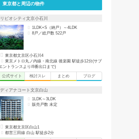
東京都と周辺の物件
リビオシティ文京小石川
1LDK+S（納戸）～4LDK
8戸／総戸数 522戸
東京都文京区小石川4
東京メトロ丸ノ内線・南北線 後楽園 駅徒歩12分(サブ
エントランスより/8番出口まで)
公式サイト
検討スレ
まとめ
ブログ
ディアナコート文京白山
1LDK～3LDK
販売戸数 未定
東京都文京区白山1
都営三田線 白山 駅徒歩2分