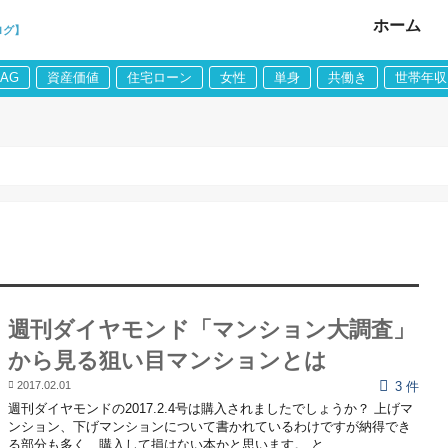
ホーム
ログ】
LAG
資産価値
住宅ローン
女性
単身
共働き
世帯年収
週刊ダイヤモンド「マンション大調査」
から見る狙い目マンションとは
2017.02.01
3 件
週刊ダイヤモンドの2017.2.4号は購入されましたでしょうか？ 上げマ
ンション、下げマンションについて書かれているわけですが納得でき
る部分も多く、購入して損はない本かと思います。 と...