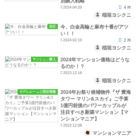
別購入戦略
2024.04.20
4 件
稲垣ヨシクニ
今、白金高輪と麻布十番がアツ
港区
い！！
2024.02.10
2 件
稲垣ヨシクニ
2024年マンション価格はどうな
マンション購入
るのか！？
2023.12.16
稲垣ヨシクニ
2024年お祭り候補物件『ザ 豊海
モデルルーム公開前情報
タワー マリン&スカイ』ご予算
1億円前後のパワーカップルが
注目すべき新築マンション【マ
ンションマニア】
2023.12.08
マンションマニア