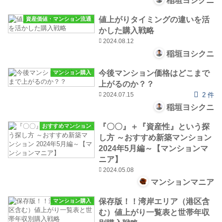
稲垣ヨシクニ
値上がりタイミングの違いを活
資産価値・マンション流通
かした購入戦略
2024.08.12
稲垣ヨシクニ
今後マンション価格はどこまで
マンション購入
上がるのか？？
2024.07.15
2 件
稲垣ヨシクニ
『〇〇』＋『資産性』という探
おすすめマンション
し方 ～おすすめ新築マンション
2024年5月編～【マンションマ
ニア】
2024.05.08
マンションマニア
保存版！！湾岸エリア（港区含
マンション購入
む）値上がり一覧表と世帯年収