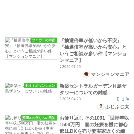
『抽選倍率が低いから不安』
ブロガーの本音
『抽選倍率が高いから安心』と
いうご相談が多い件【マンショ
ンマニア】
2025.07.29
マンションマニア
新築セントラルガーデン月島ザ
おすすめマンション
タワーについての雑感
2025.04.20
1 件
ふじふじ太
お便り返し その1091「世帯年収
質問＆お便りへの回答
1500万円 妻の妊娠を機に都心
部1LDKを売り妻実家近くの練