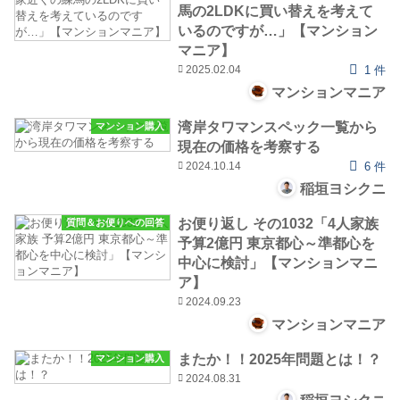
馬の2LDKに買い替えを考えて
いるのですが…」【マンション
マニア】
2025.02.04
1 件
マンションマニア
湾岸タワマンスペック一覧から
マンション購入
現在の価格を考察する
2024.10.14
6 件
稲垣ヨシクニ
お便り返し その1032「4人家族
質問＆お便りへの回答
予算2億円 東京都心～準都心を
中心に検討」【マンションマニ
ア】
2024.09.23
マンションマニア
またか！！2025年問題とは！？
マンション購入
2024.08.31