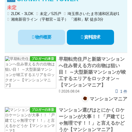
未定
2LDK・3LDK
未定／525戸
埼玉県さいたま市浦和区高砂1
湘南新宿ライン（宇都宮～逗子） 「浦和」駅 徒歩3分
物件概要
資料請求
早期転売住戸と新築マンション
ブロガーの本音
へ住み替える方の出物は狙い
目！ ～大型新築マンションが竣
工するエリアをロックオン～
【マンションマニア】
2026.08.04
1 件
マンションマニア
マンション選びはとにかくロケ
ブロガーの本音
ーションが大事！！「戸建てじ
ゃ無理です！！」と言えるかど
うか【マンションマニア】