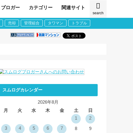
ブロガー
カテゴリー
関連サイト
search
売却
管理組合
タワマン
トラブル
スムログカレンダー
2026年8月
月
火
水
木
金
土
日
1
2
3
4
5
6
7
8
9