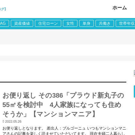
ホーム
ログ】
LAG
資産価値
住宅ローン
女性
単身
共働き
世帯年収
お便り返し その386「プラウド新丸子の
55㎡を検討中 4人家族になっても住め
そうか」【マンションマニア】
2022.05.26
お便り返しとなります。 差出人：ブルゴーニュ いつもマンションマニ
アさんの記事を楽しく読ませていただいてます。 現在夫婦二人暮らし