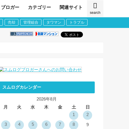
ブロガー
カテゴリー
関連サイト
search
売却
管理組合
タワマン
トラブル
スムログカレンダー
2026年8月
月
火
水
木
金
土
日
1
2
3
4
5
6
7
8
9