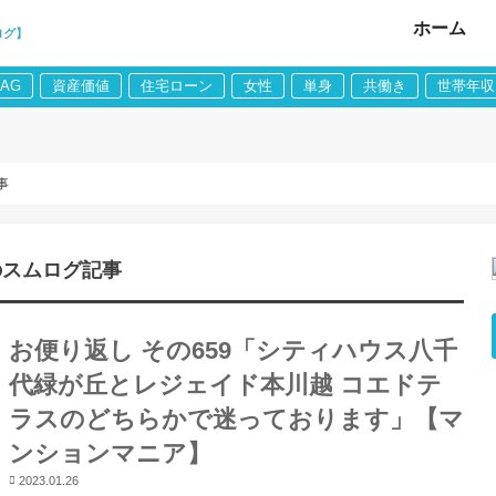
ホーム
ログ】
LAG
資産価値
住宅ローン
女性
単身
共働き
世帯年収
事
のスムログ記事
お便り返し その659「シティハウス八千
代緑が丘とレジェイド本川越 コエドテ
ラスのどちらかで迷っております」【マ
ンションマニア】
2023.01.26