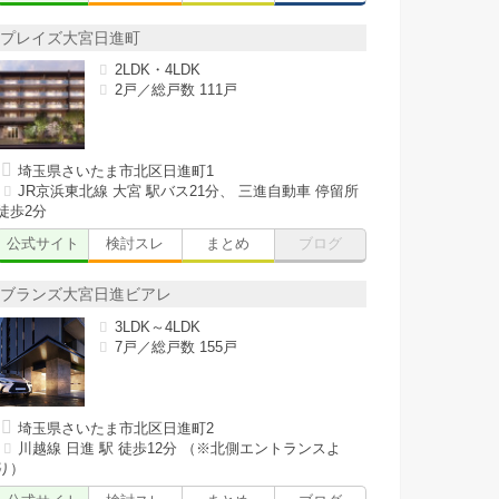
プレイズ大宮日進町
2LDK・4LDK
2戸／総戸数 111戸
埼玉県さいたま市北区日進町1
JR京浜東北線 大宮 駅バス21分、 三進自動車 停留所
徒歩2分
公式サイト
検討スレ
まとめ
ブログ
ブランズ大宮日進ビアレ
3LDK～4LDK
7戸／総戸数 155戸
埼玉県さいたま市北区日進町2
川越線 日進 駅 徒歩12分 （※北側エントランスよ
り）