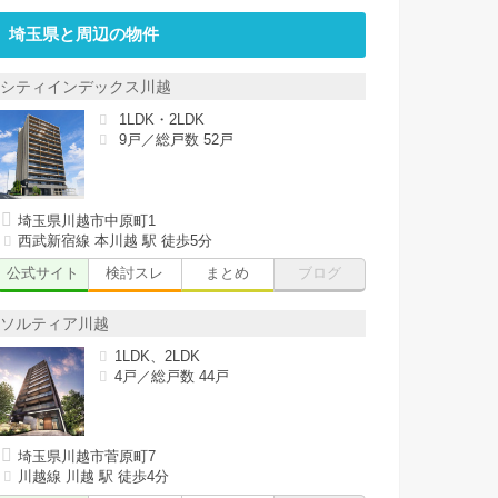
埼玉県と周辺の物件
シティインデックス川越
1LDK・2LDK
9戸／総戸数 52戸
埼玉県川越市中原町1
西武新宿線 本川越 駅 徒歩5分
公式サイト
検討スレ
まとめ
ブログ
ソルティア川越
1LDK、2LDK
4戸／総戸数 44戸
埼玉県川越市菅原町7
川越線 川越 駅 徒歩4分