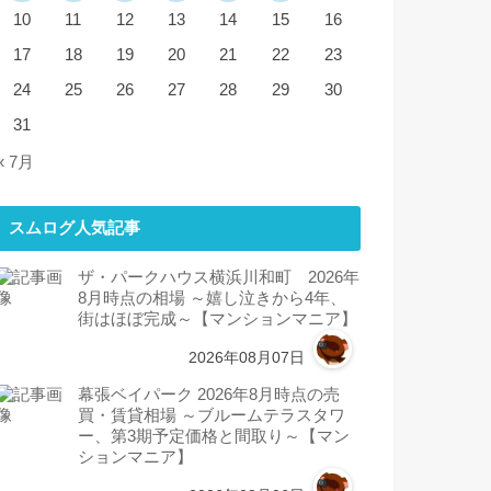
10
11
12
13
14
15
16
17
18
19
20
21
22
23
24
25
26
27
28
29
30
31
« 7月
スムログ人気記事
ザ・パークハウス横浜川和町 2026年
8月時点の相場 ～嬉し泣きから4年、
街はほぼ完成～【マンションマニア】
2026年08月07日
幕張ベイパーク 2026年8月時点の売
買・賃貸相場 ～ブルームテラスタワ
ー、第3期予定価格と間取り～【マン
ションマニア】