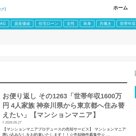
ホーム
ログ】
LAG
資産価値
住宅ローン
女性
単身
共働き
世帯年収
お便り返し その1263「世帯年収1600万
円 4人家族 神奈川県から東京都へ住み替
えたい」【マンションマニア】
2026.05.27
【マンションマニアプロデュースの売却サービス】 マンションマニア
囲い込みなしをお約束いたします！！☆売却物件募集中☆ ...