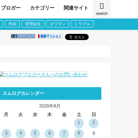
ブロガー
カテゴリー
関連サイト
search
売却
管理組合
タワマン
トラブル
スムログカレンダー
2026年8月
月
火
水
木
金
土
日
1
2
3
4
5
6
7
8
9