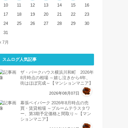
10
11
12
13
14
15
16
17
18
19
20
21
22
23
24
25
26
27
28
29
30
31
« 7月
スムログ人気記事
ザ・パークハウス横浜川和町 2026年
8月時点の相場 ～嬉し泣きから4年、
街はほぼ完成～【マンションマニア】
2026年08月07日
幕張ベイパーク 2026年8月時点の売
買・賃貸相場 ～ブルームテラスタワ
ー、第3期予定価格と間取り～【マン
ションマニア】