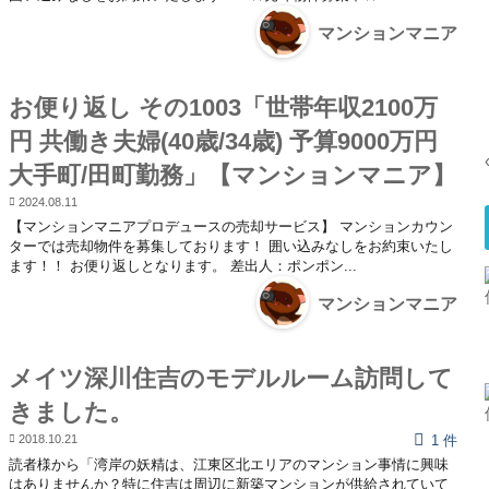
マンションマニア
お便り返し その1003「世帯年収2100万
円 共働き夫婦(40歳/34歳) 予算9000万円
大手町/田町勤務」【マンションマニア】
2024.08.11
【マンションマニアプロデュースの売却サービス】 マンションカウン
ターでは売却物件を募集しております！ 囲い込みなしをお約束いたし
ます！！ お便り返しとなります。 差出人：ポンポン...
マンションマニア
メイツ深川住吉のモデルルーム訪問して
きました。
2018.10.21
1 件
読者様から「湾岸の妖精は、江東区北エリアのマンション事情に興味
はありませんか？特に住吉は周辺に新築マンションが供給されていて