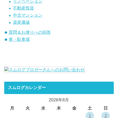
リノベーション
不動産投資
中古マンション
資産価値
質問＆お便りへの回答
車・駐車場
スムログカレンダー
2026年8月
月
火
水
木
金
土
日
1
2