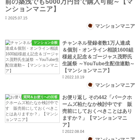
前の築浅でも5000万円台で購入可能～【マ
ンションマニア】
2025.07.15
マンションマニア
チャンネル登録者数1万人達成
マンション全般
＆個別・オンライン相談1600組
様超え記念＆ゴージャス茂野氏
生誕祭 ～YouTube生配信連動～
【マンションマニア】
2022.10.19
マンションマニア
お便り返し その442「パークホ
質問＆お便りへの回答
ームズ柏たなか検討中です 販
売前にしておくべきことはあり
ますか？」【マンションマニ
ア】
2022.08.04
マンションマニア